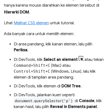
hanya karena mouse diarahkan ke elemen tersebut di
Hierarki DOM
.
Lihat
Melihat CSS elemen
untuk tutorial.
Ada banyak cara untuk memilih elemen:
Di area pandang, klik kanan elemen, lalu pilih
Periksa
.
Di DevTools, klik
Select an element
atau tekan
Command
+
Shift
+
C
(Mac) atau
Control
+
Shift
+
C
(Windows, Linux), lalu klik
elemen di tampilan area pandang.
Di DevTools, klik elemen di
DOM Tree
.
Di DevTools, jalankan kueri seperti
document.querySelector('p')
di
Console
, klik
kanan hasil, lalu pilih
Reveal in Elements panel
.