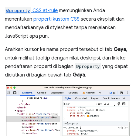
@property
CSS at-rule
memungkinkan Anda
menentukan
properti kustom CSS
secara eksplisit dan
mendaftarkannya di stylesheet tanpa menjalankan
JavaScript apa pun.
Arahkan kursor ke nama properti tersebut di tab
Gaya
,
untuk melihat tooltip dengan nilai, deskripsi, dan link ke
pendaftaran properti di bagian
@property
yang dapat
diciutkan di bagian bawah tab
Gaya
.