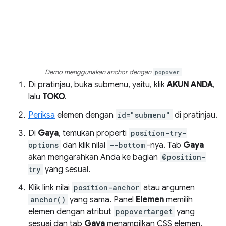
Demo menggunakan anchor dengan
popover
Di pratinjau, buka submenu, yaitu, klik
AKUN ANDA
,
lalu
TOKO
.
Periksa
elemen dengan
id="submenu"
di pratinjau.
Di
Gaya
, temukan properti
position-try-
options
dan klik nilai
--bottom
-nya. Tab
Gaya
akan mengarahkan Anda ke bagian
@position-
try
yang sesuai.
Klik link nilai
position-anchor
atau argumen
anchor()
yang sama. Panel
Elemen
memilih
elemen dengan atribut
popovertarget
yang
sesuai dan tab
Gaya
menampilkan CSS elemen.