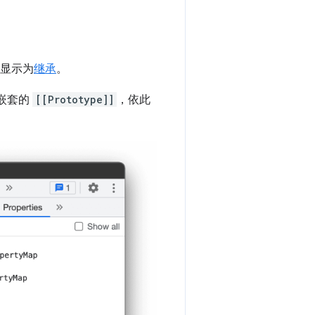
显示为
继承
。
嵌套的
[[Prototype]]
，依此