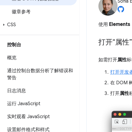
Sofia 
徽章参考
使用
Elements
CSS
打开“属性
控制台
概览
如需打开
属性
标
通过控制台数据分析了解错误和
打开开发
警告
在 DOM
日志消息
打开
属性
运行 Java
Script
实时观看 Java
Script
设置邮件格式和样式