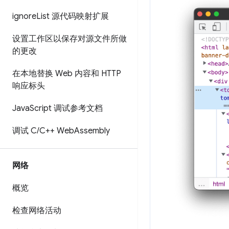
ignore
List 源代码映射扩展
设置工作区以保存对源文件所做
的更改
在本地替换 Web 内容和 HTTP
响应标头
Java
Script 调试参考文档
调试 C
/
C++ Web
Assembly
网络
概览
检查网络活动