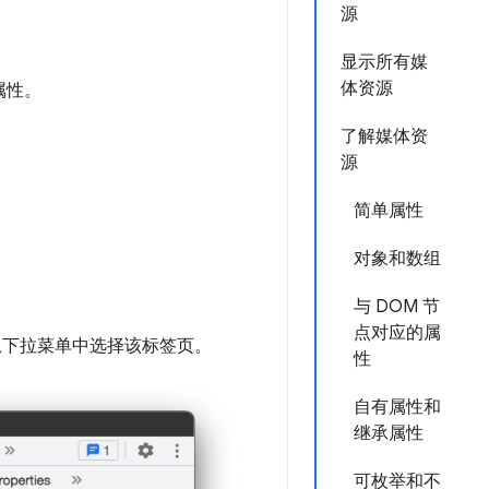
源
显示所有媒
体资源
属性。
了解媒体资
源
简单属性
对象和数组
与 DOM 节
点对应的属
从下拉菜单中选择该标签页。
性
自有属性和
继承属性
可枚举和不