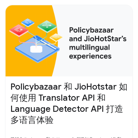
Policybazaar 和 JioHotstar 如
何使用 Translator API 和
Language Detector API 打造
多语言体验