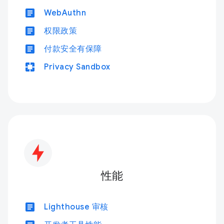
article
WebAuthn
article
权限政策
article
付款安全有保障
pages
Privacy Sandbox
性能
article
Lighthouse 审核