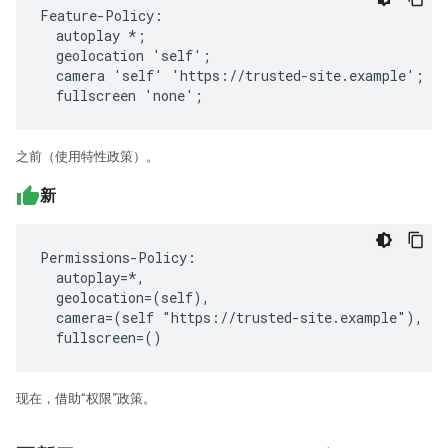
Feature-Policy:

  autoplay *;

  geolocation 'self';

  camera 'self' 'https://trusted-site.example';

  fullscreen 'none';
之前（使用特性政策）。
新
Permissions-Policy:

  autoplay=*,

  geolocation=(self),

  camera=(self "https://trusted-site.example"),

  fullscreen=()
现在，借助“权限”政策。