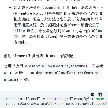
如果该方法是在
document
上调用的，则该方法不再
像 Feature Policy 那样告知您指定来源是否允许使用
相应功能。现在，此方法会告知您，该功能可能允许
用于相应来源。您必须额外检查 iframe 是否设置了
allow
属性。开发者必须对 iframe 元素上的
allow
属性进行额外检查，以确定第三方来源是否允许使用
该功能。
使用
element
对象检查 iframe 中的功能
您可以改用
element.allowsFeature(feature)
，它会考
虑 allow 属性，而
document.allowsFeature(feature,
origin)
不会。
const
someIframeEl
=
document
.
getElementById
(
'some-i
const
isCameraFeatureAllowed
=
someIframeEl
.
featureP