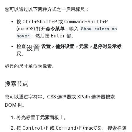
您可以通过以下两种方式之一启用标尺：
按
Ctrl
+
Shift
+
P
或
Command
+
Shift
+
P
(macOS) 打开
命令菜单
，输入
Show rulers on
hover
，然后按
Enter
键。
设置
检查
设置
>
偏好设置
>
元素
>
悬停时显示标
尺
。
标尺的尺寸单位为像素。
搜索节点
您可以通过字符串、CSS 选择器或 XPath 选择器搜索
DOM 树。
将光标置于
元素
面板上。
按
Control
+
F
或
Command
+
F
(macOS)。 搜索栏随