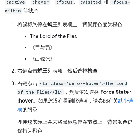
:active
、
:hover
、
:focus
、
:visited
和
:focus-
within
等状态。
将鼠标悬停在
蝇王
列表项上。背景颜色变为橙色。
The Lord of the Flies
《罪与罚》
《白鲸记》
右键点击
蝇王
列表项，然后选择
检查
。
右键点击
<li class="demo--hover">The Lord
of the Flies</li>
，然后依次选择
Force State
>
:hover
。如果您没有看到此选项，请参阅有关
缺少选
项
的附录。
即使您实际上并未将鼠标悬停在节点上，背景颜色仍
保持为橙色。