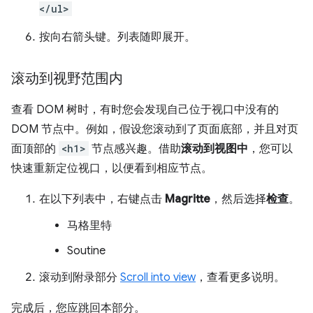
</ul>
按
向右
箭头键。列表随即展开。
滚动到视野范围内
查看 DOM 树时，有时您会发现自己位于视口中没有的
DOM 节点中。例如，假设您滚动到了页面底部，并且对页
面顶部的
<h1>
节点感兴趣。借助
滚动到视图中
，您可以
快速重新定位视口，以便看到相应节点。
在以下列表中，右键点击
Magritte
，然后选择
检查
。
马格里特
Soutine
滚动到附录部分
Scroll into view
，查看更多说明。
完成后，您应跳回本部分。