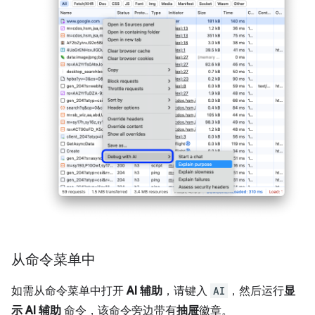
从命令菜单中
如需从命令菜单中打开
AI 辅助
，请键入
AI
，然后运行
显
示 AI 辅助
命令，该命令旁边带有
抽屉
徽章。