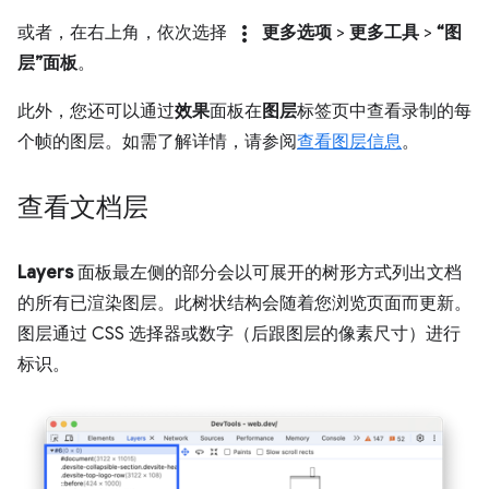
more_vert
或者，在右上角，依次选择
更多选项
>
更多工具
>
“图
层”面板
。
此外，您还可以通过
效果
面板在
图层
标签页中查看录制的每
个帧的图层。如需了解详情，请参阅
查看图层信息
。
查看文档层
Layers
面板最左侧的部分会以可展开的树形方式列出文档
的所有已渲染图层。此树状结构会随着您浏览页面而更新。
图层通过 CSS 选择器或数字（后跟图层的像素尺寸）进行
标识。