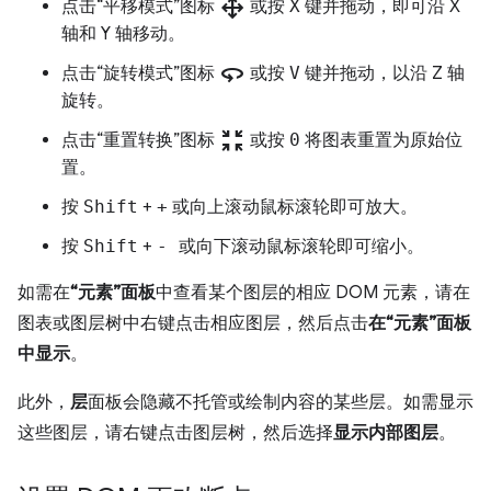
drag_pan
点击“平移模式”图标
或按
X
键并拖动，即可沿 X
轴和 Y 轴移动。
360
点击“旋转模式”图标
或按
V
键并拖动，以沿 Z 轴
旋转。
zoom_in_map
点击“重置转换”图标
或按
0
将图表重置为原始位
置。
按
Shift
+
+
或向上滚动鼠标滚轮即可放大。
按
Shift
+
-
或向下滚动鼠标滚轮即可缩小。
如需在
“元素”面板
中查看某个图层的相应 DOM 元素，请在
图表或图层树中右键点击相应图层，然后点击
在“元素”面板
中显示
。
此外，
层
面板会隐藏不托管或绘制内容的某些层。如需显示
这些图层，请右键点击图层树，然后选择
显示内部图层
。