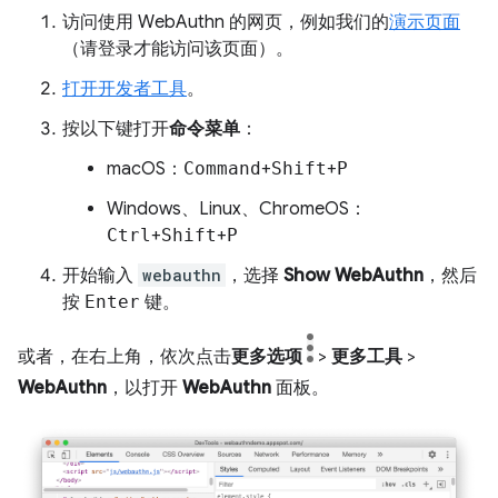
访问使用 WebAuthn 的网页，例如我们的
演示页面
（请登录才能访问该页面）。
打开开发者工具
。
按以下键打开
命令菜单
：
macOS：
Command
+
Shift
+
P
Windows、Linux、ChromeOS：
Ctrl
+
Shift
+
P
开始输入
webauthn
，选择
Show WebAuthn
，然后
按
Enter
键。
或者，在右上角，依次点击
更多选项
>
更多工具
>
WebAuthn
，以打开
WebAuthn
面板。