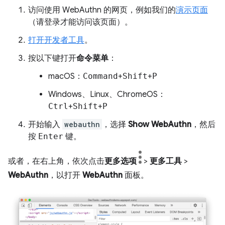
访问使用 WebAuthn 的网页，例如我们的
演示页面
（请登录才能访问该页面）。
打开开发者工具
。
按以下键打开
命令菜单
：
macOS：
Command
+
Shift
+
P
Windows、Linux、ChromeOS：
Ctrl
+
Shift
+
P
开始输入
webauthn
，选择
Show WebAuthn
，然后
按
Enter
键。
或者，在右上角，依次点击
更多选项
>
更多工具
>
WebAuthn
，以打开
WebAuthn
面板。