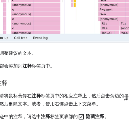
调整建议的文本。
都会添加到
注释
标签页中。
注释
请将鼠标悬停在
注释
标签页中的相应注释上，然后点击旁边的
然后删除文本。或者，使用右键点击上下文菜单。
check_box
迹中的注释，请选中
注释
标签页底部的
隐藏注释
。