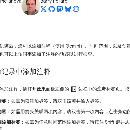
Emelianova
Barry Pollard
轨迹后，您可以添加注释（使用 Gemini）、时间范围，以及
也可以上传同事添加了注释的轨迹以进行检查。
踪记录中添加注释
left_panel_open
添加注释，请打开
效果
面板左侧的
边栏中的
注释
标签页。您
标签
：如需为项添加标签，请双击该项并输入标签。
内容
：如需用箭头关联两项内容，请双击第一项内容，点击旁边
围添加标签
：如需为任意时间范围添加标签，请按住 Shift 键
签。