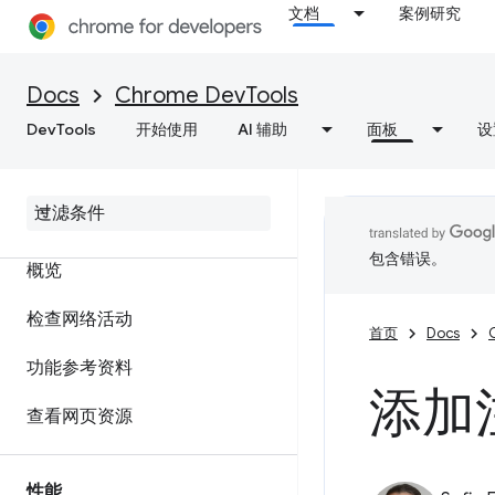
文档
案例研究
在本地替换 Web 内容和 HTTP
响应标头
Docs
Chrome DevTools
JavaScript 调试参考文档
DevTools
开始使用
AI 辅助
面板
设
调试 C
/
C++ Web
Assembly
网络
包含错误。
概览
检查网络活动
首页
Docs
功能参考资料
添加
查看网页资源
性能