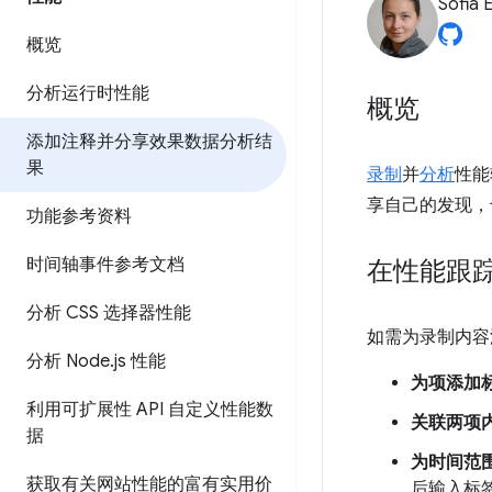
Sofia 
概览
分析运行时性能
概览
添加注释并分享效果数据分析结
果
录制
并
分析
性能
享自己的发现，
功能参考资料
时间轴事件参考文档
在性能跟
分析 CSS 选择器性能
如需为录制内容
分析 Node
.
js 性能
为项添加
利用可扩展性 API 自定义性能数
关联两项
据
为时间范
获取有关网站性能的富有实用价
后输入标