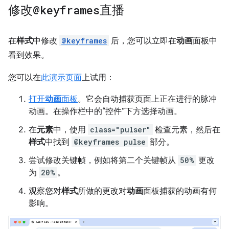
修改
@keyframes
直播
在
样式
中修改
@keyframes
后，您可以立即在
动画
面板中
看到效果。
您可以在
此演示页面
上试用：
打开
动画
面板
。它会自动捕获页面上正在进行的脉冲
动画。在操作栏中的“控件”下方选择动画。
在
元素
中，使用
class="pulser"
检查元素，然后在
样式
中找到
@keyframes pulse
部分。
尝试修改关键帧，例如将第二个关键帧从
50%
更改
为
20%
。
观察您对
样式
所做的更改对
动画
面板捕获的动画有何
影响。