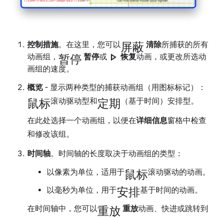
屏蔽
控制措施
。在这里，您可以
清除
所捕获的所有
暂停
play_arrow
动画组，
暂停
或
恢复
动画，或更改所选动
画组的速度。
概览
- 显示两种类型的捕获动画组（用图标标记）：
鼠标
定期
滚动驱动型和
（基于时间）安排型。
在此处选择一个动画组，以便在
详细信息
窗格中检查
和修改该组。
时间轴
。时间轴的长度取决于动画组的类型：
鼠标
以像素为单位，适用于
滚动驱动的动画。
安排
以毫秒为单位，用于
基于时间的动画。
重放
在时间轴中，您可以
重放
动画、快进或跳转到