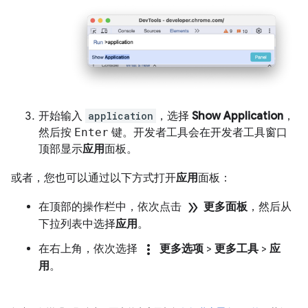
开始输入
application
，选择
Show Application
，
然后按
Enter
键。开发者工具会在开发者工具窗口
顶部显示
应用
面板。
或者，您也可以通过以下方式打开
应用
面板：
double_arrow
在顶部的操作栏中，依次点击
更多面板
，然后从
下拉列表中选择
应用
。
more_vert
在右上角，依次选择
更多选项
>
更多工具
>
应
用
。