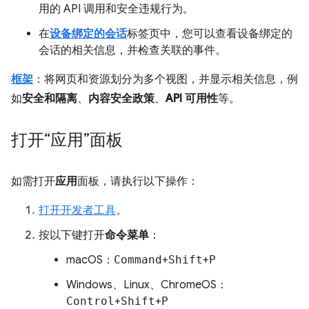
用的 API 调用和安全违规行为。
在
设备绑定的会话
标签页中，您可以查看设备绑定的
会话的相关信息，并检查关联的事件。
框架
：将网页和资源划分为多个视图，并显示相关信息，例
如
安全和隔离
、
内容安全政策
、
API 可用性
等。
打开“应用”面板
如需打开
应用
面板，请执行以下操作：
打开开发者工具
。
按以下键打开
命令菜单
：
macOS：
Command
+
Shift
+
P
Windows、Linux、ChromeOS：
Control
+
Shift
+
P