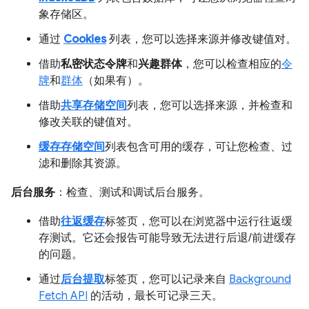
象存储区。
通过
Cookies
列表，您可以选择来源并修改键值对。
借助
私密状态令牌
和
兴趣群体
，您可以检查相应的
令
牌
和
群体
（如果有）。
借助
共享存储空间
列表，您可以选择来源，并检查和
修改关联的键值对。
缓存存储空间
列表包含可用的缓存，可让您检查、过
滤和删除其资源。
后台服务
：检查、测试和调试后台服务。
借助
往返缓存
标签页，您可以在浏览器中运行往返缓
存测试。它还会报告可能导致无法进行后退/前进缓存
的问题。
通过
后台提取
标签页，您可以记录来自
Background
Fetch API
的活动，最长可记录三天。