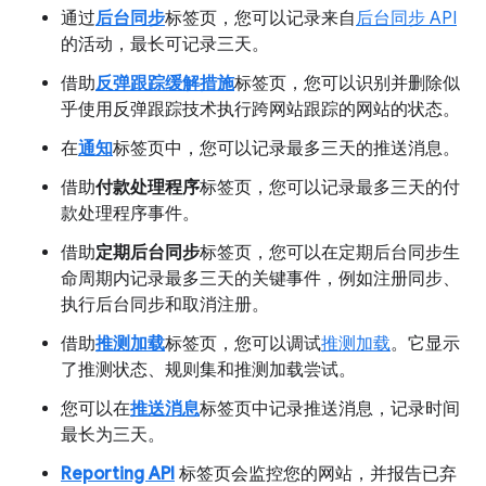
通过
后台同步
标签页，您可以记录来自
后台同步 API
的活动，最长可记录三天。
借助
反弹跟踪缓解措施
标签页，您可以识别并删除似
乎使用反弹跟踪技术执行跨网站跟踪的网站的状态。
在
通知
标签页中，您可以记录最多三天的推送消息。
借助
付款处理程序
标签页，您可以记录最多三天的付
款处理程序事件。
借助
定期后台同步
标签页，您可以在定期后台同步生
命周期内记录最多三天的关键事件，例如注册同步、
执行后台同步和取消注册。
借助
推测加载
标签页，您可以调试
推测加载
。它显示
了推测状态、规则集和推测加载尝试。
您可以在
推送消息
标签页中记录推送消息，记录时间
最长为三天。
Reporting API
标签页会监控您的网站，并报告已弃