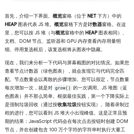
首先，介绍一下界面。
概览
窗格（位于
NET
下方）中的
HEAP
图表代表 JS 堆。
概览
窗格下方是
计数器
窗格。在这
里，您可以按 JS 堆（与
概览
窗格中的
HEAP
图表相同）、
文档、DOM 节点、监听器和 GPU 内存查看内存用量明
细。停用复选框后，该复选框将从图表中隐藏。
现在，我们来分析一下代码与屏幕截图的对比情况。如果您
查看节点计数器（绿色图表），就会发现它与代码完全匹
配。节点数量会以离散的步骤增加。您可以假定，节点数量
每次增加一次，就是对
grow()
的一次调用。JS 堆图（蓝
色图表）并不那么简单。根据最佳实践，第一个下降实际上
是强制垃圾回收（通过按
收集垃圾
按钮实现）。随着录制过
程的进行，您可以看到 JS 堆大小出现峰值。这是正常且预
期的结果：JavaScript 代码会在每次点击按钮时创建 DOM
节点，并在创建包含 100 万个字符的字符串时执行大量工