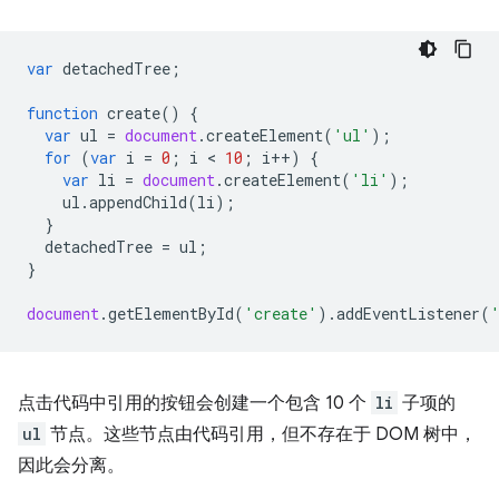
var
detachedTree
;
function
create
()
{
var
ul
=
document
.
createElement
(
'ul'
);
for
(
var
i
=
0
;
i
 < 
10
;
i
++
)
{
var
li
=
document
.
createElement
(
'li'
);
ul
.
appendChild
(
li
);
}
detachedTree
=
ul
;
}
document
.
getElementById
(
'create'
).
addEventListener
(
点击代码中引用的按钮会创建一个包含 10 个
li
子项的
ul
节点。这些节点由代码引用，但不存在于 DOM 树中，
因此会分离。