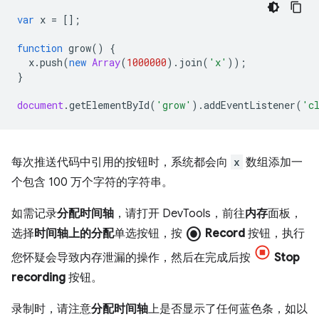
var
x
=
[];
function
grow
()
{
x
.
push
(
new
Array
(
1000000
).
join
(
'x'
));
}
document
.
getElementById
(
'grow'
).
addEventListener
(
'c
每次推送代码中引用的按钮时，系统都会向
x
数组添加一
个包含 100 万个字符的字符串。
如需记录
分配时间轴
，请打开 DevTools，前往
内存
面板，
radio_button_checked
选择
时间轴上的分配
单选按钮，按
Record
按钮，执行
您怀疑会导致内存泄漏的操作，然后在完成后按
Stop
recording
按钮。
录制时，请注意
分配时间轴
上是否显示了任何蓝色条，如以