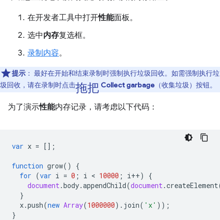
在开发者工具中打开
性能
面板。
选中
内存
复选框。
录制内容
。
提示
：
最好在开始和结束录制时强制执行垃圾回收。如需强制执行垃
拖把
圾回收，请在录制时点击
Collect garbage
（收集垃圾）按钮。
为了演示
性能
内存记录，请考虑以下代码：
var
x
=
[];
function
grow
()
{
for
(
var
i
=
0
;
i
 < 
10000
;
i
++
)
{
document
.
body
.
appendChild
(
document
.
createElement
}
x
.
push
(
new
Array
(
1000000
).
join
(
'x'
));
}