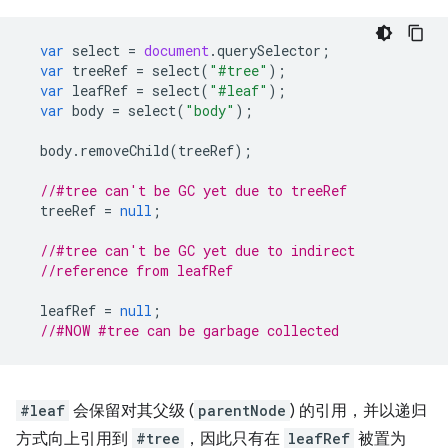
var
select
=
document
.
querySelector
;
var
treeRef
=
select
(
"#tree"
);
var
leafRef
=
select
(
"#leaf"
);
var
body
=
select
(
"body"
);
body
.
removeChild
(
treeRef
);
//#tree can't be GC yet due to treeRef
treeRef
=
null
;
//#tree can't be GC yet due to indirect
//reference from leafRef
leafRef
=
null
;
//#NOW #tree can be garbage collected
#leaf
会保留对其父级 (
parentNode
) 的引用，并以递归
方式向上引用到
#tree
，因此只有在
leafRef
被置为