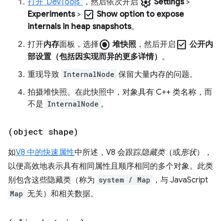
settings
打开“DevTools”
，然后依次开启
Settings
>
check_box
Experiments
>
Show option to expose
internals in heap snapshots
。
radio_button_checked
check_box
打开
内存
面板，选择
堆快照
，然后开启
公开内
部设置（包括因实现而异的更多详情）
。
重现导致
InternalNode
保留大量内存的问题。
拍摄堆快照。在此快照中，对象具有 C++ 类名称，而
不是
InternalNode
。
(object shape)
如
V8 中的快速属性
中所述，V8 会跟踪
隐藏类
（或
形状
），
以便高效地表示具有相同属性且顺序相同的多个对象。此类
别包含这些隐藏类（称为
system / Map
，与 JavaScript
Map
无关）和相关数据。