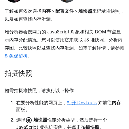
了解如何依次选择
内存
>
配置文件
>
堆快照
来记录堆快照，
以及如何查找内存泄漏。
堆分析器会按网页的 JavaScript 对象和相关 DOM 节点显
示内存分配情况。您可以使用它来获取 JS 堆快照、分析内
存图、比较快照以及查找内存泄漏。如需了解详情，请参阅
对象保留树
。
拍摄快照
如需拍摄堆快照，请执行以下操作：
在要分析性能的网页上，
打开 DevTools
并前往
内存
面板。
radio_button_checked
选择
堆快照
性能分析类型，然后选择一个
JavaScript 虚拟机实例，并点击
拍摄快照
。