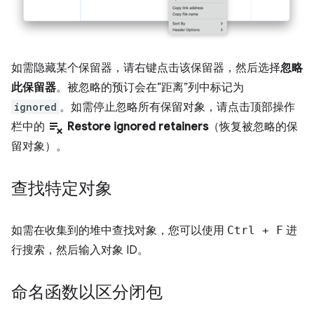
如需隐藏某个保留器，请右键点击该保留器，然后选择
忽略
此保留器
。被忽略的预订会在“距离”
列中标记为
ignored
。如需停止忽略所有保留对象，请点击顶部操作
playlist_remove
栏中的
Restore ignored retainers
（恢复被忽略的保
留对象）。
查找特定对象
如需在收集到的堆中查找对象，您可以使用
Ctrl
+
F
进
行搜索，然后输入对象 ID。
命名函数以区分闭包