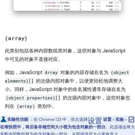
(array)
此类别包括各种内部数组类对象，这些对象与 JavaScript
中可见的对象不直接对应。
例如，JavaScript
Array
对象的内容存储在名为
(object
elements)[]
的次级内部对象中，以便更轻松地调整大
小。同样，JavaScript 对象中的命名属性通常存储在名为
(object properties)[]
的次级内部对象中，这些对象也
列在
(array)
类别中。
设置
check_box
实验性功能
：在 Chrome 123 中，依次选择
设置
>
实验
>
在堆快照中，将后备存储空间大小视为包含对象的一部分
。此选项会将大
多数内部数组视为包含对象的一部分，从而使浅层大小更有意义。