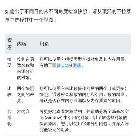
如需出于不同目的从不同角度检查快照，请从顶部的下拉菜
单中选择其中一个视图：
查
内容
用途
看
摘
按构造函
您可以使用它根据类型查找对象及其内存用量。
要
数名称和
有助于
跟踪 DOM 泄露
。
来源分组
的对象。
比
两个快照
您可以使用它来比较操作前后的两个（或更多）
较
之间的差
快照。通过检查释放的内存和引用计数的增量，
异。
确认是否存在内存泄漏以及内存泄漏的原因。
容
堆内容
可更好地查看对象结构，并帮助分析全局命名空
器
间 (window) 中引用的对象，以了解这些对象的
化
保留原因。您可以使用它来分析闭包，并深入研
究低级别的对象。