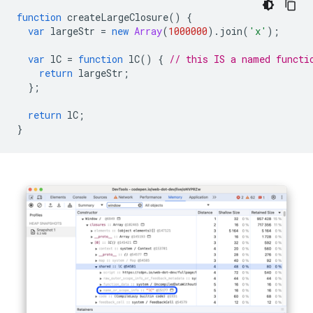
function
createLargeClosure
()
{
var
largeStr
=
new
Array
(
1000000
).
join
(
'x'
);
var
lC
=
function
lC
()
{
// this IS a named functi
return
largeStr
;
};
return
lC
;
}