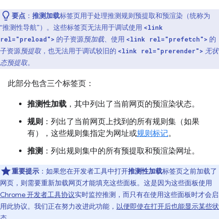
要点
：
推测加载
标签页用于处理推测规则预提取和预渲染（统称为
“推测性导航”）。这些标签页无法用于调试使用
<link
的子资源
预加载
、使用
的
rel="preload">
<link rel="prefetch">
子资源
预提取
，也无法用于调试较旧的
无状
<link rel="prerender">
态预提取
。
此部分包含三个标签页：
推测性加载
，其中列出了当前网页的预渲染状态。
规则
：列出了当前网页上找到的所有规则集（如果
有），这些规则集指定为网址或
规则标记
。
推测
：列出规则集中的所有预提取和预渲染网址。
重要提示
：如果您在开发者工具中打开
推测性加载
标签页之前加载了
网页，则需要重新加载网页才能填充这些面板。这是因为这些面板使用
Chrome 开发者工具协议
实时监控推测，而只有在使用这些面板时才会启
用此协议。我们正在努力改进此功能，
以便即使在打开后也能显示某些状
态
。