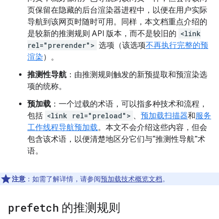
页保留在隐藏的后台渲染器进程中，以便在用户实际
导航到该网页时随时可用。同样，本文档重点介绍的
是较新的推测规则 API 版本，而不是较旧的
<link
rel="prerender">
选项（该选项
不再执行完整的预
渲染
）。
推测性导航
：由推测规则触发的新预提取和预渲染选
项的统称。
预加载
：一个过载的术语，可以指多种技术和流程，
包括
<link rel="preload">
、
预加载扫描器
和
服务
工作线程导航预加载
。本文不会介绍这些内容，但会
包含该术语，以便清楚地区分它们与“推测性导航”术
语。
注意
：如需了解详情，请参阅
预加载技术概览文档
。
prefetch
的推测规则