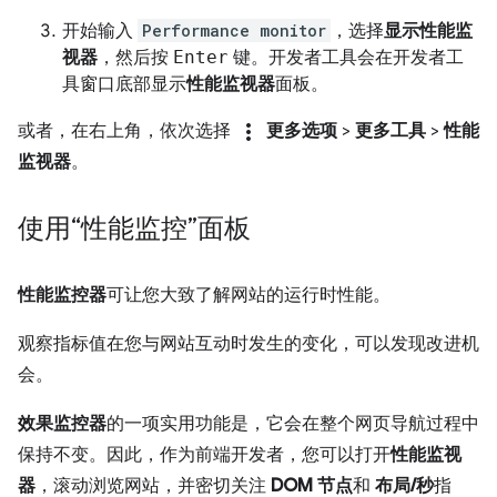
开始输入
Performance monitor
，选择
显示性能监
视器
，然后按
Enter
键。开发者工具会在开发者工
具窗口底部显示
性能监视器
面板。
more_vert
或者，在右上角，依次选择
更多选项
>
更多工具
>
性能
监视器
。
使用“性能监控”面板
性能监控器
可让您大致了解网站的运行时性能。
观察指标值在您与网站互动时发生的变化，可以发现改进机
会。
效果监控器
的一项实用功能是，它会在整个网页导航过程中
保持不变。因此，作为前端开发者，您可以打开
性能监视
器
，滚动浏览网站，并密切关注
DOM 节点
和
布局/秒
指