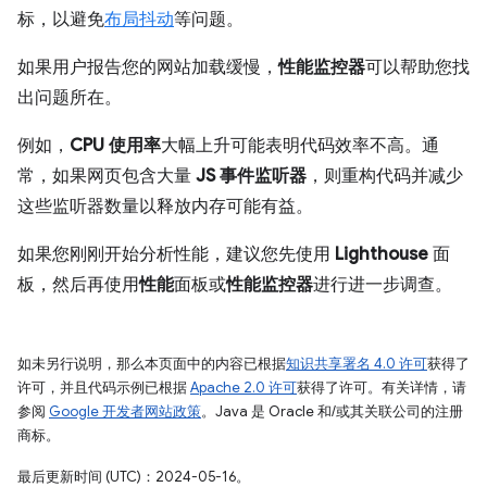
标，以避免
布局抖动
等问题。
如果用户报告您的网站加载缓慢，
性能监控器
可以帮助您找
出问题所在。
例如，
CPU 使用率
大幅上升可能表明代码效率不高。通
常，如果网页包含大量
JS 事件监听器
，则重构代码并减少
这些监听器数量以释放内存可能有益。
如果您刚刚开始分析性能，建议您先使用
Lighthouse
面
板，然后再使用
性能
面板或
性能监控器
进行进一步调查。
如未另行说明，那么本页面中的内容已根据
知识共享署名 4.0 许可
获得了
许可，并且代码示例已根据
Apache 2.0 许可
获得了许可。有关详情，请
参阅
Google 开发者网站政策
。Java 是 Oracle 和/或其关联公司的注册
商标。
最后更新时间 (UTC)：2024-05-16。