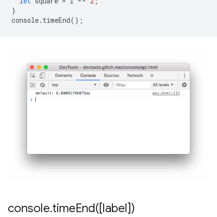
let
square
=
i
**
2
;
}
console
.
timeEnd
();
console
.
timeEnd(
[label])