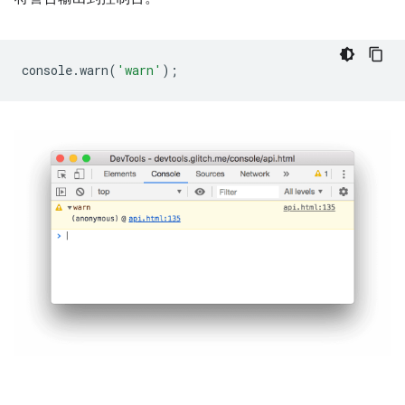
console
.
warn
(
'warn'
);