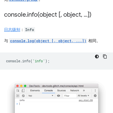
console
.
info(
object [
,
object
,
.
.
.
])
日志级别
：
Info
与
console.log(object [, object, ...])
相同。
console
.
info
(
'info'
);