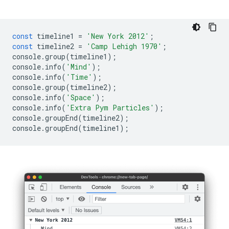
const
timeline1
=
'New York 2012'
;
const
timeline2
=
'Camp Lehigh 1970'
;
console
.
group
(
timeline1
);
console
.
info
(
'Mind'
);
console
.
info
(
'Time'
);
console
.
group
(
timeline2
);
console
.
info
(
'Space'
);
console
.
info
(
'Extra Pym Particles'
);
console
.
groupEnd
(
timeline2
);
console
.
groupEnd
(
timeline1
);