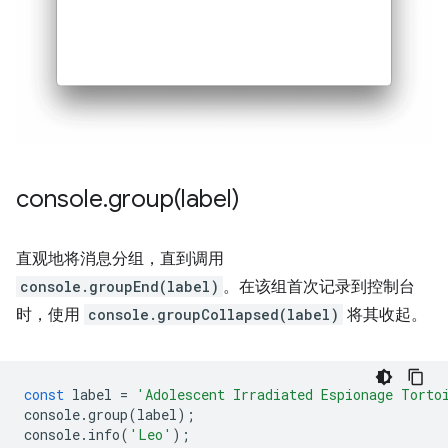
console
.
group(
label)
直观地将消息分组，直到调用
console.groupEnd(label)
。在该组首次记录到控制台
时，使用
console.groupCollapsed(label)
将其收起。
const
label
=
'Adolescent Irradiated Espionage Torto
console
.
group
(
label
);
console
.
info
(
'Leo'
);