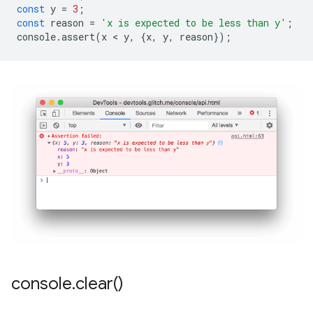
const
y
=
3
;
const
reason
=
'x is expected to be less than y'
;
console
.
assert
(
x
 < 
y
,
{
x
,
y
,
reason
});
console
.
clear(
)