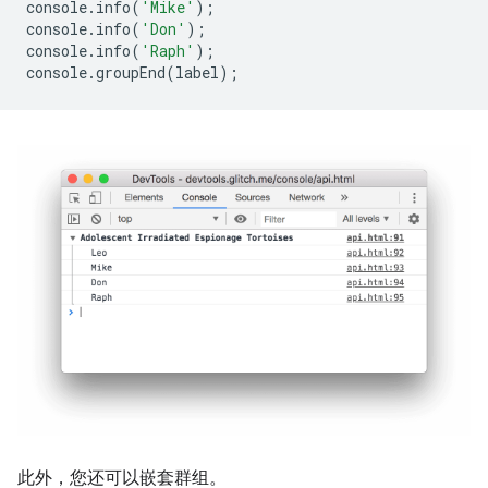
console
.
info
(
'Mike'
);
console
.
info
(
'Don'
);
console
.
info
(
'Raph'
);
console
.
groupEnd
(
label
);
此外，您还可以嵌套群组。