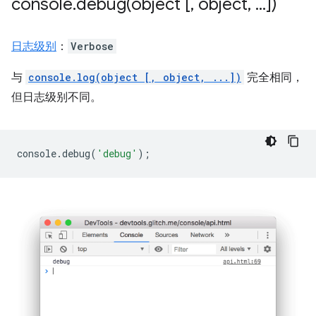
console
.
debug(
object [
,
object
,
.
.
.
])
日志级别
：
Verbose
与
console.log(object [, object, ...])
完全相同，
但日志级别不同。
console
.
debug
(
'debug'
);