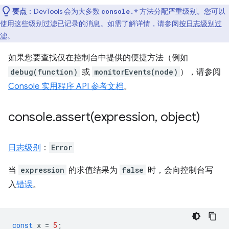
要点
：DevTools 会为大多数
方法分配严重级别。您可以
console.*
使用这些级别过滤已记录的消息。如需了解详情，请参阅
按日志级别过
滤
。
如果您要查找仅在控制台中提供的便捷方法（例如
debug(function)
或
monitorEvents(node)
），请参阅
Console 实用程序 API 参考文档
。
console
.
assert(
expression
,
object)
日志级别
：
Error
当
expression
的求值结果为
false
时，会向控制台写
入
错误
。
const
x
=
5
;