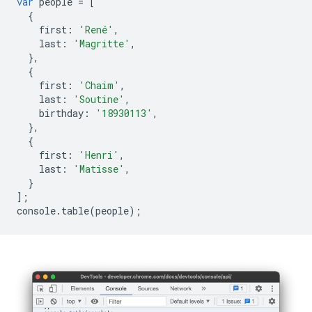
var
people
=
[
{
first
:
'René'
,
last
:
'Magritte'
,
},
{
first
:
'Chaim'
,
last
:
'Soutine'
,
birthday
:
'18930113'
,
},
{
first
:
'Henri'
,
last
:
'Matisse'
,
}
];
console
.
table
(
people
);