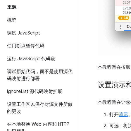
来源
概览
调试 Java
Script
使用断点暂停代码
运行 Java
Script 代码段
本教程旨在按顺序
调试原始代码，而不是使用源代
码映射进行部署
设置演示
ignore
List 源代码映射扩展
本教程旨在让您
设置工作区以保存对源文件所做
的更改
打开
演示
在本地替换 Web 内容和 HTTP
可选：将