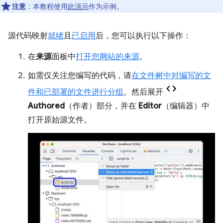
注意
：本教程使用
此演示
作为示例。
源代码映射
就绪
且
已启用
后，您可以执行以下操作：
在
来源
面板中
打开您网站的来源
。
如需仅关注您编写的代码，请
在文件树中对编写的文
件和已部署的文件进行分组
。然后展开
Authored
（作者）部分，并在
Editor
（编辑器）中
打开原始源文件。