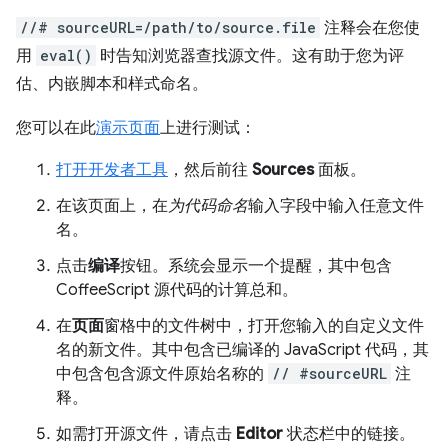
//# sourceURL=/path/to/source.file
注释会在您使
用
eval()
时告知浏览器查找源文件。这有助于您为评
估、内嵌脚本和样式命名。
您可以在此
演示页面
上进行测试：
打开开发者工具
，然后前往
Sources
面板。
在该页面上，在
为代码命名
输入字段中输入任意文件
名。
点击
编译
按钮。系统会显示一个提醒，其中包含
CoffeeScript 源代码的计算总和。
在
页面
窗格中的文件树中，打开您输入的自定义文件
名的新文件。其中包含已编译的 JavaScript 代码，其
中包含包含源文件原始名称的
// #sourceURL
注
释。
如需打开源文件，请点击
Editor
状态栏中的链接。