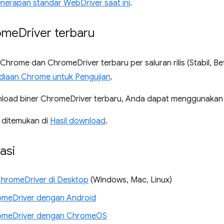
enerapan standar WebDriver saat ini
.
ome
Driver terbaru
s Chrome dan ChromeDriver terbaru per saluran rilis (Stabil, Be
diaan Chrome untuk Pengujian
.
load biner ChromeDriver terbaru, Anda dapat menggunaka
t ditemukan di
Hasil download
.
asi
hromeDriver di Desktop
(Windows, Mac, Linux)
meDriver dengan Android
omeDriver dengan ChromeOS