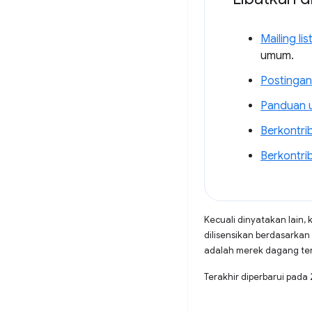
Mailing l
umum.
Postingan
Panduan u
Berkontri
Berkontri
Kecuali dinyatakan lain, 
dilisensikan berdasarkan
adalah merek dagang terd
Terakhir diperbarui pad