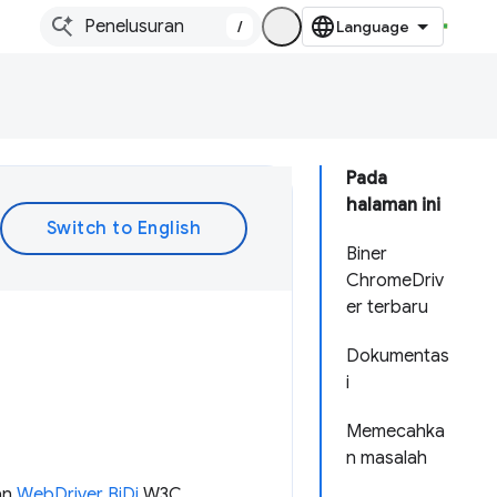
/
Pada
halaman ini
Biner
ChromeDriv
er terbaru
Dokumentas
i
Memecahka
n masalah
an
WebDriver BiDi
W3C.