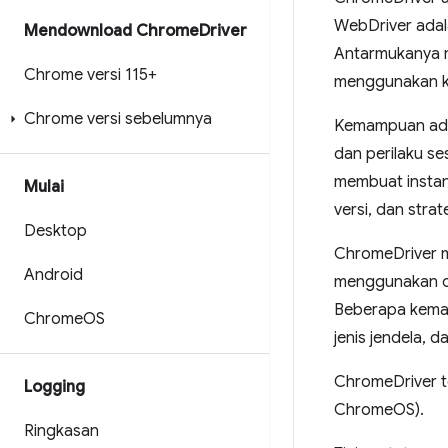
WebDriver adala
Mendownload Chrome
Driver
Antarmukanya m
Chrome versi 115+
menggunakan 
Chrome versi sebelumnya
Kemampuan adal
dan perilaku s
membuat instan
Mulai
versi, dan stra
Desktop
ChromeDriver 
Android
menggunakan 
Beberapa kema
Chrome
OS
jenis jendela,
ChromeDriver t
Logging
ChromeOS).
Ringkasan