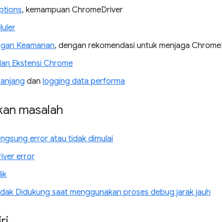
tions
, kemampuan ChromeDriver
luler
ngan Keamanan
, dengan rekomendasi untuk menjaga Chrome
lan Ekstensi Chrome
panjang
dan
logging data performa
an masalah
ngsung error atau tidak dimulai
ver error
ik
idak Didukung saat menggunakan proses debug jarak jauh
ri