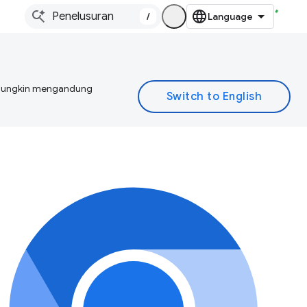
/
I mungkin mengandung