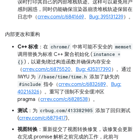
误时打印其自己的内部堆栈轨迹。这样可以避免用户
感到困惑，同时仍能确保渲染器崩溃堆栈轨迹保留在
日志中（
crrev.com/c/6841669
、
Bug: 395131239
）。
内部更改和重构
C++ 标准
：在
chrome/
中将可能不安全的
memset
调用替换为标准 C++ 聚合初始化 (
instance =
{}
)，以避免绕过构造函数并确保内存安全
（
crrev.com/c/6875520
、
Bug: 435317390
）。通过
IWYU 为
//base/time/time.h
添加了缺失的
#include
指令（
crrev.com/c/6832689
、
Bug:
40216326
）。重写了强制不安全缓冲区
pragma（
crrev.com/c/6828538
）。
测试
：为
crbug.com/413382905
添加了回归测试
(
crrev.com/c/6879417
)。
视图转换
：重新提交了视图转换修复，该修复会更新
在完成 promise 解析之前完成的工作，此前与