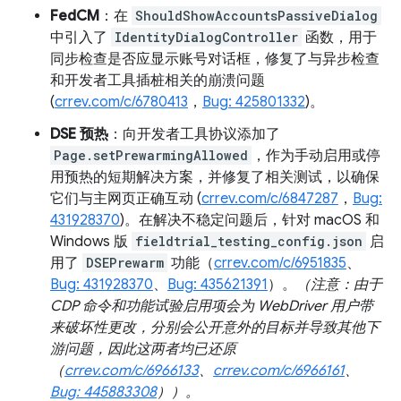
FedCM
：在
ShouldShowAccountsPassiveDialog
中引入了
IdentityDialogController
函数，用于
同步检查是否应显示账号对话框，修复了与异步检查
和开发者工具插桩相关的崩溃问题
(
crrev.com/c/6780413
，
Bug: 425801332
)。
DSE 预热
：向开发者工具协议添加了
Page.setPrewarmingAllowed
，作为手动启用或停
用预热的短期解决方案，并修复了相关测试，以确保
它们与主网页正确互动 (
crrev.com/c/6847287
，
Bug:
431928370
)。在解决不稳定问题后，针对 macOS 和
Windows 版
fieldtrial_testing_config.json
启
用了
DSEPrewarm
功能（
crrev.com/c/6951835
、
Bug: 431928370
、
Bug: 435621391
）。
（注意：由于
CDP 命令和功能试验启用项会为 WebDriver 用户带
来破坏性更改，分别会公开意外的目标并导致其他下
游问题，因此这两者均已还原
（
crrev.com/c/6966133
、
crrev.com/c/6966161
、
Bug: 445883308
））。