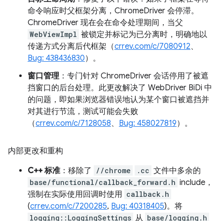
命令响应时父框架分离，ChromeDriver 会停滞。
ChromeDriver 现在会在命令处理期间，当父
WebViewImpl
被锁定并标记为已分离时，明确地以
传递方式分离后代框架（
crrev.com/c/7080912
、
Bug: 438436830
）。
窗口管理
：专门针对 ChromeDriver 会话停用了被遮
挡窗口的后台处理。此更改解决了 WebDriver BiDi 中
的问题，即如果浏览器错误地认为某个窗口被遮挡并
对其进行节流，测试可能会失败
（
crrev.com/c/7128058
、
Bug: 458027819
）。
内部更改和重构
C++ 标准
：移除了
//chrome
.cc
文件中多余的
base/functional/callback_forward.h
include，
强制在实际使用回调时使用
callback.h
(
crrev.com/c/7200285
,
Bug: 40318405
)。将
logging::LoggingSettings
从
base/logging.h