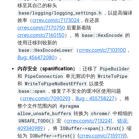
移至其自己的标头
base/logging/logging_settings.h
，以提高编译
效率（
crrev.com/c/7173024
，在还原
crrev.com/c/7170750
后重新着陆
crrev.com/c/7160150
）。将
base::HexEncode
的
使用迁移到较新的
base::HexEncodeLower
（
crrev.com/c/7103100
，
Bug: 456472080
）。
内存安全（spanification）
：迁移了
PipeBuilder
和
PipeConnection
单元测试中的
WriteToPipe
和
WriteToPipeNoBestEffort
以接受
base::span
，修复了不安全的缓冲区使用问题
（
crrev.com/c/7090293
，
Bug：455758227
）。将
整个文件范围内的
#pragma
allow_unsafe_buffers
转换为
chrome/
中精细的
UNSAFE_TODO()
宏（
crrev.com/c/7132241
、
错误:
409340989
）。将
IOBuffer->span().first()
缩
短为
IOBuffer->first()
(
crrev.com/c/7159119
)。