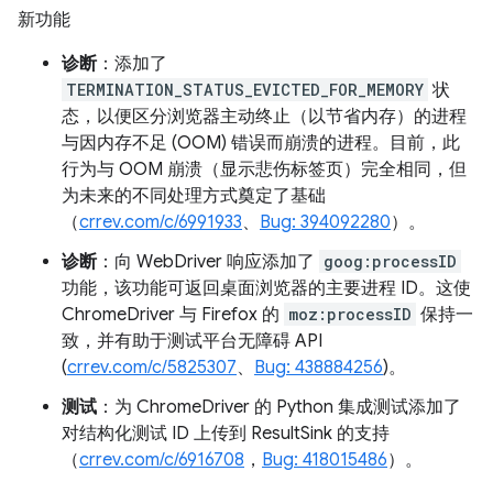
新功能
诊断
：添加了
TERMINATION_STATUS_EVICTED_FOR_MEMORY
状
态，以便区分浏览器主动终止（以节省内存）的进程
与因内存不足 (OOM) 错误而崩溃的进程。目前，此
行为与 OOM 崩溃（显示悲伤标签页）完全相同，但
为未来的不同处理方式奠定了基础
（
crrev.com/c/6991933
、
Bug: 394092280
）。
诊断
：向 WebDriver 响应添加了
goog:processID
功能，该功能可返回桌面浏览器的主要进程 ID。这使
ChromeDriver 与 Firefox 的
moz:processID
保持一
致，并有助于测试平台无障碍 API
(
crrev.com/c/5825307
、
Bug: 438884256
)。
测试
：为 ChromeDriver 的 Python 集成测试添加了
对结构化测试 ID 上传到 ResultSink 的支持
（
crrev.com/c/6916708
，
Bug: 418015486
）。