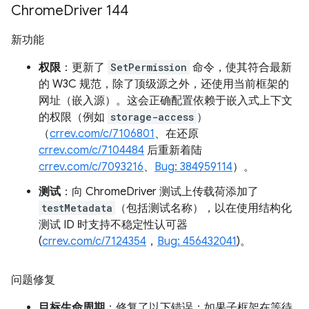
Chrome
Driver 144
新功能
权限
：更新了
SetPermission
命令，使其符合最新
的 W3C 规范，除了顶级源之外，还使用当前框架的
网址（嵌入源）。这会正确配置依赖于嵌入式上下文
的权限（例如
storage-access
）
（
crrev.com/c/7106801
、在还原
crrev.com/c/7104484
后重新着陆
crrev.com/c/7093216
、
Bug: 384959114
）。
测试
：向 ChromeDriver 测试上传载荷添加了
testMetadata
（包括测试名称），以在使用结构化
测试 ID 时支持不稳定性认可器
(
crrev.com/c/7124354
，
Bug: 456432041
)。
问题修复
目标生命周期
：修复了以下错误：如果子框架在等待