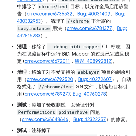
中排除了
chrome/test
目标，以允许全局启用该警
告（
crrev.com/c/6736532
、
Bug: 40031409
、
Bug:
430332953
）。清理了
//chrome
下泄露的
LazyInstance
用法（
crrev.com/c/6781377
、
Bug:
432815283
）。
清理
：移除了
--debug-bidi-mapper
CLI 标志，因
为在隐藏目标中运行 BiDi Mapper 的过渡已完成且稳
定 (
crrev.com/c/6672011
，
错误: 408992812
)。
清理
：移除了对不受支持的
WebLayer
项目的剩余引
用（
crrev.com/c/6792520
，
Bug: 40272607
）。自动
格式化了
//chrome/test
GN 文件，以缩短目标引
用 (
crrev.com/c/6789277
,
Bug: 40760278
)。
测试
：添加了验收测试，以验证针对
PerformActions
pointerMove
问题
（
crrev.com/c/6648646
、
Bug: 42322257
）的修复。
测试
：注释掉了