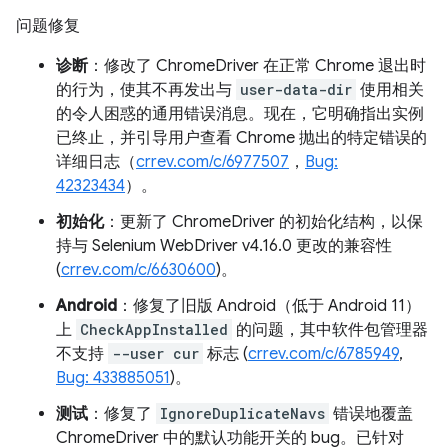
问题修复
诊断
：修改了 ChromeDriver 在正常 Chrome 退出时
的行为，使其不再发出与
user-data-dir
使用相关
的令人困惑的通用错误消息。现在，它明确指出实例
已终止，并引导用户查看 Chrome 抛出的特定错误的
详细日志（
crrev.com/c/6977507
，
Bug:
42323434
）。
初始化
：更新了 ChromeDriver 的初始化结构，以保
持与 Selenium WebDriver v4.16.0 更改的兼容性
(
crrev.com/c/6630600
)。
Android
：修复了旧版 Android（低于 Android 11）
上
CheckAppInstalled
的问题，其中软件包管理器
不支持
--user cur
标志 (
crrev.com/c/6785949
,
Bug: 433885051
)。
测试
：修复了
IgnoreDuplicateNavs
错误地覆盖
ChromeDriver 中的默认功能开关的 bug。已针对