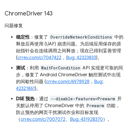
Chrome
Driver 143
问题修复
稳定性
：修复了
OverrideNetworkConditions
中的
释放后再使用 (UAF) 崩溃问题。为后续应用保存的原
始指针会在连续调用之间释放；现在已得到妥善管理
(
crrev.com/c/7047422
，
Bug: 42323833
)。
测试
：利用
WaitForCondition
API 实现更可靠的同
步，修复了 Android ChromeDriver 触控测试中出现
的间歇性问题 (
crrev.com/c/6978928
，
Bug:
42321861
)。
DSE 预热
：通过
--disable-features=Prewarm
开
关默认停用了 ChromeDriver 中的
Prewarm
功能，
防止预热的网页干扰测试作业和目标发现
（
crrev.com/c/7007072
、
Bug: 431928370
）。