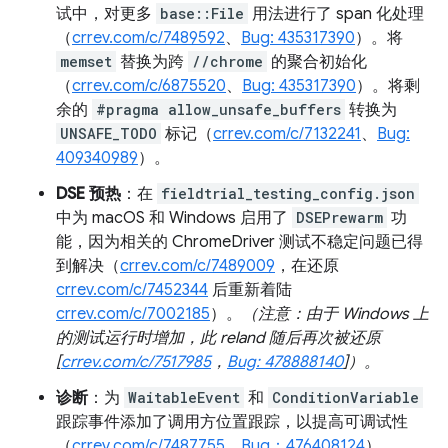
试中，对更多
base::File
用法进行了 span 化处理
（
crrev.com/c/7489592
、
Bug: 435317390
）。将
memset
替换为跨
//chrome
的聚合初始化
（
crrev.com/c/6875520
、
Bug: 435317390
）。将剩
余的
#pragma allow_unsafe_buffers
转换为
UNSAFE_TODO
标记（
crrev.com/c/7132241
、
Bug:
409340989
）。
DSE 预热
：在
fieldtrial_testing_config.json
中为 macOS 和 Windows 启用了
DSEPrewarm
功
能，因为相关的 ChromeDriver 测试不稳定问题已得
到解决（
crrev.com/c/7489009
，在还原
crrev.com/c/7452344
后重新着陆
crrev.com/c/7002185
）。
（注意：由于 Windows 上
的测试运行时增加，此 reland 随后再次被还原
[
crrev.com/c/7517985
，
Bug: 478888140
]）。
诊断
：为
WaitableEvent
和
ConditionVariable
跟踪事件添加了调用方位置跟踪，以提高可调试性
（
crrev.com/c/7487755
，
Bug：476408124
）。