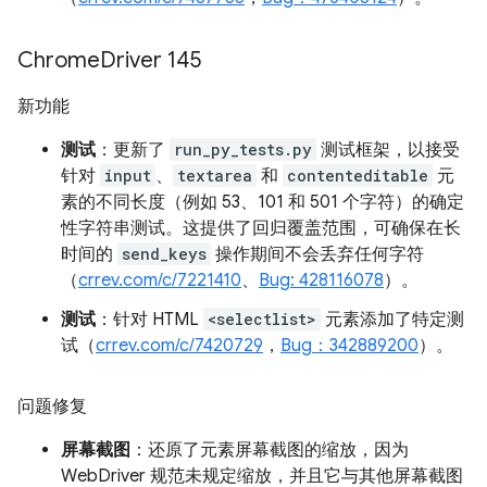
Chrome
Driver 145
新功能
测试
：更新了
run_py_tests.py
测试框架，以接受
针对
input
、
textarea
和
contenteditable
元
素的不同长度（例如 53、101 和 501 个字符）的确定
性字符串测试。这提供了回归覆盖范围，可确保在长
时间的
send_keys
操作期间不会丢弃任何字符
（
crrev.com/c/7221410
、
Bug: 428116078
）。
测试
：针对 HTML
<selectlist>
元素添加了特定测
试（
crrev.com/c/7420729
，
Bug：342889200
）。
问题修复
屏幕截图
：还原了元素屏幕截图的缩放，因为
WebDriver 规范未规定缩放，并且它与其他屏幕截图