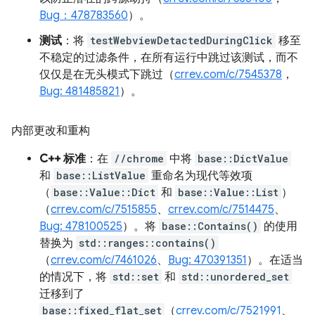
Bug：478783560
）。
测试
：将
testWebviewDetactedDuringClick
移至
不稳定的过滤条件，在所有运行中跳过该测试，而不
仅仅是在无头模式下跳过（
crrev.com/c/7545378
，
Bug: 481485821
）。
内部更改和重构
C++ 标准
：在
//chrome
中将
base::DictValue
和
base::ListValue
重命名为现代等效项
（
base::Value::Dict
和
base::Value::List
）
（
crrev.com/c/7515855
、
crrev.com/c/7514475
、
Bug: 478100525
）。将
base::Contains()
的使用
替换为
std::ranges::contains()
（
crrev.com/c/7461026
、
Bug: 470391351
）。在适当
的情况下，将
std::set
和
std::unordered_set
迁移到了
base::fixed_flat_set
（
crrev.com/c/7521991
、