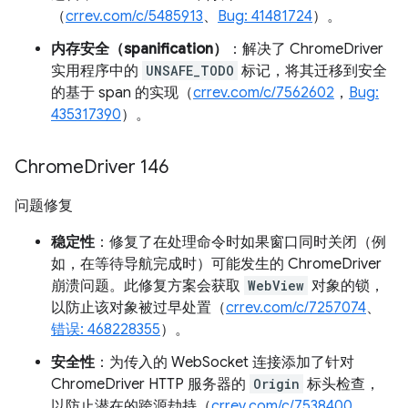
（
crrev.com/c/5485913
、
Bug: 41481724
）。
内存安全（spanification）
：解决了 ChromeDriver
实用程序中的
UNSAFE_TODO
标记，将其迁移到安全
的基于 span 的实现（
crrev.com/c/7562602
，
Bug:
435317390
）。
Chrome
Driver 146
问题修复
稳定性
：修复了在处理命令时如果窗口同时关闭（例
如，在等待导航完成时）可能发生的 ChromeDriver
崩溃问题。此修复方案会获取
WebView
对象的锁，
以防止该对象被过早处置（
crrev.com/c/7257074
、
错误: 468228355
）。
安全性
：为传入的 WebSocket 连接添加了针对
ChromeDriver HTTP 服务器的
Origin
标头检查，
以防止潜在的跨源劫持（
crrev.com/c/7538400
，