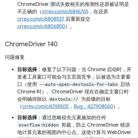
ChromeDriver 测试失败相关的推测性还原被证明是
不正确的（
crrev.com/c/6846765
，在还原
crrev.com/c/6808537
后重新提交
crrev.com/c/6806850
）。
Chrome
Driver 140
问题修复
目标选择
：修复了以下问题：当 Chrome 启动时，开
发者工具窗口可能会与主页面竞争，以被选为主要窗
口（使用
--auto-open-devtools-for-tabs
启动
Chrome 时）。ChromeDriver 现在在确定主窗口时
会明确排除以
devtools://
为前缀的目标
（
crrev.com/c/6769505
，
Bug：427908560
）。
目标选择
：通过忽略祖先元素施加的任何
overflow:hidden
剪裁，防止 ChromeDriver 错误
地计算元素的视图内中心点。这使计算与 WebDriver