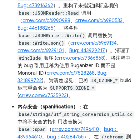
Bug: 473916362
）。重构了未指定解析选项的
base::JSONReader::Read
调用
（
crrev.com/c/6990988
、
crrev.com/c/6980533
、
Bug: 446188265
）。将各种
base::JSONWriter::Write()
调用替换为
base::WriteJson()
（
crrev.com/c/6969134
、
crrev.com/c/6929101
、
Bug: 443929217
）。清理了
#include
顺序 (
crrev.com/c/7366868
)。将注释中
的 bug 引用迁移为使用 Buganizer ID 而不是
Monorail ID (
crrev.com/c/7528268
,
Bug:
321899722
)。为清楚起见，已将
IS_OZONE_*
build
标志重命名为
SUPPORTS_OZONE_*
(
crrev.com/c/7535923
)。
内存安全（spanification）
：在
base/strings/utf_string_conversion_utils.cc
中将不安全的指针用法替换为
base::span
（
crrev.com/c/7496410
、
bug：
439964610
、
bug：40284755
）。在
//chrome
测