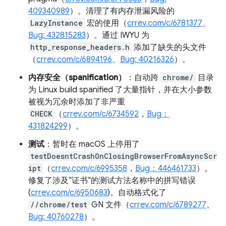
409340989
）。清理了有内存泄漏风险的
LazyInstance
宏的使用（
crrev.com/c/6781377
、
Bug: 432815283
）。通过 IWYU 为
http_response_headers.h
添加了缺失的头文件
（
crrev.com/c/6894196
、
Bug: 40216326
）。
内存安全（spanification）
：自动跨
chrome/
目录
为 Linux build spanified 了大量指针，并在大小参数
被视为冗余时添加了非严重
CHECK
（
crrev.com/c/6734592
，
Bug：
431824299
）。
测试
：暂时在 macOS 上停用了
testDoesntCrashOnClosingBrowserFromAsyncScr
ipt
（
crrev.com/c/6995358
，
Bug：446461733
）。
修复了涉及“证书”的测试方法名称中的拼写错误
(
crrev.com/c/6950683
)。自动格式化了
//chrome/test
GN 文件（
crrev.com/c/6789277
、
Bug: 40760278
）。