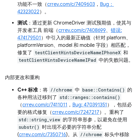
功能不一致（
crrev.com/c/7409603
，
Bug：
42323022
）。
测试
：通过更新 ChromeDriver 测试预期值，使其与
开发者工具 前端（
crrev.com/c/7408699
、
错误:
474179501
）中引入的最新正确值（针对 platform、
platformVersion、model 和 mobile 字段）相匹配，
修复了
testClientHintsDeviceNameIPhoneX
和
testClientHintsDeviceNameIPad
中的失败问题。
内部更改和重构
C++ 标准
：将
//chrome
中
base::Contains()
的
各种用法迁移到了
std::ranges::contains()
（
crrev.com/c/7411011
，
Bug: 470391351
），包括必
要的格式修复（
crrev.com/c/7247217
）。重构了
std::string_view
的字符串形参，以避免在使用
substr()
时出现不必要的字符串分配
(
crrev.com/c/7350716
)。从
//chrome
标头中移除