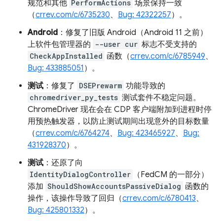
规范和其他
PerformActions
场景保持一致
（
crrev.com/c/6735230
、
Bug: 42322257
）。
Android
：修复了旧版 Android（Android 11 之前）
上软件包管理器的
--user cur
标志不受支持的
CheckAppInstalled
函数（
crrev.com/c/6785949
、
Bug: 433885051
）。
测试
：修复了
DSEPrewarm
功能导致的
chromedriver_py_tests
测试套件不稳定问题。
ChromeDriver 现在会在 CDP 客户端附加到进程时停
用预热触发器，以防止测试期间出现意外的目标数量
（
crrev.com/c/6764274
、
Bug: 423465927
、
Bug:
431928370
）。
测试
：还原了向
IdentityDialogController
（FedCM 的一部分）
添加
ShouldShowAccountsPassiveDialog
函数的
操作，该操作导致了回归（
crrev.com/c/6780413
、
Bug: 425801332
）。