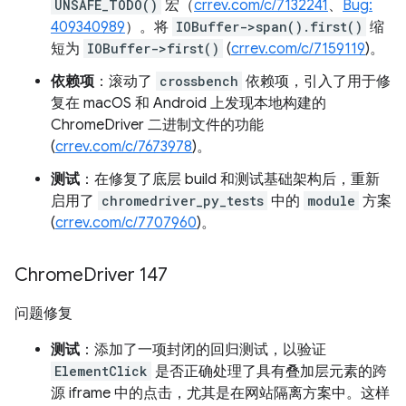
UNSAFE_TODO()
宏（
crrev.com/c/7132241
、
Bug:
409340989
）。将
IOBuffer->span().first()
缩
短为
IOBuffer->first()
(
crrev.com/c/7159119
)。
依赖项
：滚动了
crossbench
依赖项，引入了用于修
复在 macOS 和 Android 上发现本地构建的
ChromeDriver 二进制文件的功能
(
crrev.com/c/7673978
)。
测试
：在修复了底层 build 和测试基础架构后，重新
启用了
chromedriver_py_tests
中的
module
方案
(
crrev.com/c/7707960
)。
Chrome
Driver 147
问题修复
测试
：添加了一项封闭的回归测试，以验证
ElementClick
是否正确处理了具有叠加层元素的跨
源 iframe 中的点击，尤其是在网站隔离方案中。这样