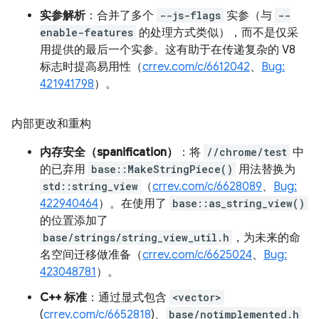
实参解析
：合并了多个
--js-flags
实参（与
--
enable-features
的处理方式类似），而不是仅采
用提供的最后一个实参。这有助于在传递复杂的 V8
标志时提高易用性（
crrev.com/c/6612042
、
Bug:
421941798
）。
内部更改和重构
内存安全（spanification）
：将
//chrome/test
中
的已弃用
base::MakeStringPiece()
用法替换为
std::string_view
（
crrev.com/c/6628089
、
Bug:
422940464
）。在使用了
base::as_string_view()
的位置添加了
base/strings/string_view_util.h
，为未来的命
名空间迁移做准备（
crrev.com/c/6625024
、
Bug:
423048781
）。
C++ 标准
：通过显式包含
<vector>
(
crrev.com/c/6652818
)、
base/notimplemented.h