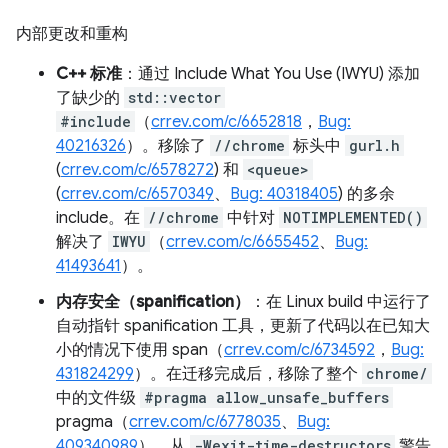
内部更改和重构
C++ 标准
：通过 Include What You Use (IWYU) 添加
了缺少的
std::vector
#include
（
crrev.com/c/6652818
，
Bug:
40216326
）。移除了
//chrome
标头中
gurl.h
(
crrev.com/c/6578272
) 和
<queue>
(
crrev.com/c/6570349
、
Bug: 40318405
) 的多余
include。在
//chrome
中针对
NOTIMPLEMENTED()
解决了
IWYU
（
crrev.com/c/6655452
、
Bug:
41493641
）。
内存安全（spanification）
：在 Linux build 中运行了
自动指针 spanification 工具，更新了代码以在已知大
小的情况下使用 span（
crrev.com/c/6734592
，
Bug:
431824299
）。在迁移完成后，移除了整个
chrome/
中的文件级
#pragma allow_unsafe_buffers
pragma（
crrev.com/c/6778035
、
Bug:
409340989
）。从
-Wexit-time-destructors
警告