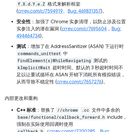
f.X.d.Y.e.Z
格式来解析框架
(
crrev.com/c/7594919
、
Bug: 469831357
)。
安全性
：加强了 Chrome 实参清理，以防止涉及位置
实参注入的潜在漏洞 (
crrev.com/c/7695604
，
Bug:
494464734
)。
测试
：增加了在 AddressSanitizer (ASAN) 下运行时
commands_unittest
中
FindElement(s)WhileNavigating
测试的
kImplicitWait
超时时间。默认的 3 秒超时时间不
足以让重试循环在 ASAN 开销下消耗所有模拟错误，
从而导致不稳定性 (
crrev.com/c/7657276
)。
内部更改和重构
C++ 标准
：替换了
//chrome
.cc
文件中多余的
base/functional/callback_forward.h
include，
强制在实际使用回调时使用
callback.h
（
crrev.com/c/7200285
，
Bug: