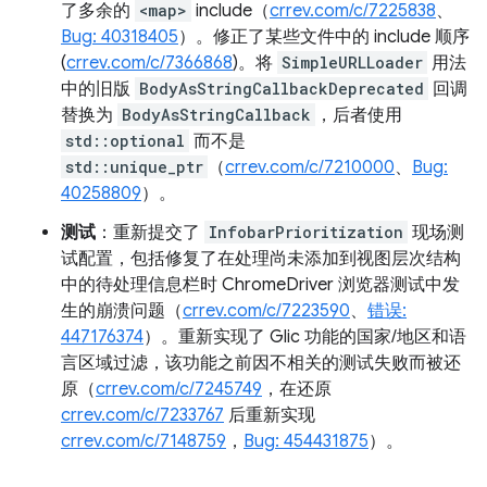
了多余的
<map>
include（
crrev.com/c/7225838
、
Bug: 40318405
）。修正了某些文件中的 include 顺序
(
crrev.com/c/7366868
)。将
SimpleURLLoader
用法
中的旧版
BodyAsStringCallbackDeprecated
回调
替换为
BodyAsStringCallback
，后者使用
std::optional
而不是
std::unique_ptr
（
crrev.com/c/7210000
、
Bug:
40258809
）。
测试
：重新提交了
InfobarPrioritization
现场测
试配置，包括修复了在处理尚未添加到视图层次结构
中的待处理信息栏时 ChromeDriver 浏览器测试中发
生的崩溃问题（
crrev.com/c/7223590
、
错误:
447176374
）。重新实现了 Glic 功能的国家/地区和语
言区域过滤，该功能之前因不相关的测试失败而被还
原（
crrev.com/c/7245749
，在还原
crrev.com/c/7233767
后重新实现
crrev.com/c/7148759
，
Bug: 454431875
）。