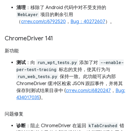
清理
：移除了 Android 代码中对不受支持的
WebLayer
项目的剩余引用
（
crrev.com/c/6792520
，
Bug：40272607
）。
Chrome
Driver 141
新功能
测试
：向
run_wpt_tests.py
添加了对
--enable-
per-test-tracing
标志的支持，使其行为与
run_web_tests.py
保持一致。此功能可从内部
ChromeDriver 缓冲区检索 JSON 跟踪事件，并将其
保存到测试结果目录中 (
crrev.com/c/6820247
，
Bug:
434017035
)。
问题修复
诊断
：阻止 ChromeDriver 在返回
kTabCrashed
错