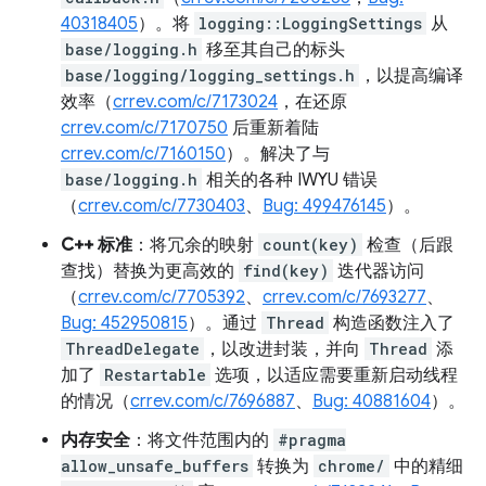
40318405
）。将
logging::LoggingSettings
从
base/logging.h
移至其自己的标头
base/logging/logging_settings.h
，以提高编译
效率（
crrev.com/c/7173024
，在还原
crrev.com/c/7170750
后重新着陆
crrev.com/c/7160150
）。解决了与
base/logging.h
相关的各种 IWYU 错误
（
crrev.com/c/7730403
、
Bug: 499476145
）。
C++ 标准
：将冗余的映射
count(key)
检查（后跟
查找）替换为更高效的
find(key)
迭代器访问
（
crrev.com/c/7705392
、
crrev.com/c/7693277
、
Bug: 452950815
）。通过
Thread
构造函数注入了
ThreadDelegate
，以改进封装，并向
Thread
添
加了
Restartable
选项，以适应需要重新启动线程
的情况（
crrev.com/c/7696887
、
Bug: 40881604
）。
内存安全
：将文件范围内的
#pragma
allow_unsafe_buffers
转换为
chrome/
中的精细