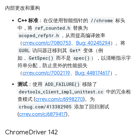
内部更改和重构
C++ 标准
：在仅使用智能指针的
//chrome
标头
中，将
ref_counted.h
替换为
scoped_refptr.h
，从而提高编译效率
（
crrev.com/c/7080753
、
Bug: 40245294
）。将
GURL
访问器迁移到其
Get*
变体（例
如，
GetSpec()
而不是
spec()
），以清晰指示字
符串分配，防止意外的性能损失
（
crrev.com/c/7002119
、
Bug: 448174617
）。
测试
：使用
ADD_FAILURE()
移除了
devtools_client_impl_unittest.cc
中的冗余检
查模式 (
crrev.com/c/6998270
)。为
crbug.com/413382905
添加了回归测试
(
crrev.com/c/6879417
)。
Chrome
Driver 142