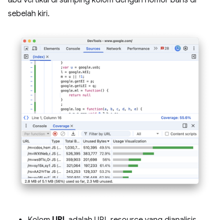
abu vertikal di samping kolom dengan nomor baris di
sebelah kiri.
Kolom
URL
adalah URL resource yang dianalisis.