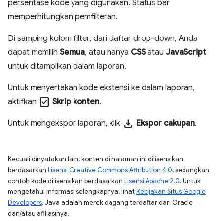
persentase kode yang digunakan. Status bar
memperhitungkan pemfilteran.
Di samping kolom filter, dari daftar drop-down, Anda
dapat memilih
Semua
, atau hanya
CSS
atau
JavaScript
untuk ditampilkan dalam laporan.
Untuk menyertakan kode ekstensi ke dalam laporan,
check_box
aktifkan
Skrip konten
.
download
Untuk mengekspor laporan, klik
Ekspor cakupan
.
Kecuali dinyatakan lain, konten di halaman ini dilisensikan
berdasarkan
Lisensi Creative Commons Attribution 4.0
, sedangkan
contoh kode dilisensikan berdasarkan
Lisensi Apache 2.0
. Untuk
mengetahui informasi selengkapnya, lihat
Kebijakan Situs Google
Developers
. Java adalah merek dagang terdaftar dari Oracle
dan/atau afiliasinya.