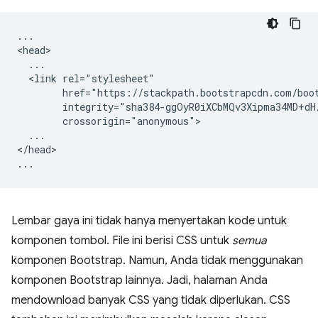
...

<head>

  ...

  <link rel="stylesheet"

        href="https://stackpath.bootstrapcdn.com/boot
        integrity="sha384-ggOyR0iXCbMQv3Xipma34MD+dH
        crossorigin="anonymous">

  ...

</head>

Lembar gaya ini tidak hanya menyertakan kode untuk
komponen tombol. File ini berisi CSS untuk
semua
komponen Bootstrap. Namun, Anda tidak menggunakan
komponen Bootstrap lainnya. Jadi, halaman Anda
mendownload banyak CSS yang tidak diperlukan. CSS