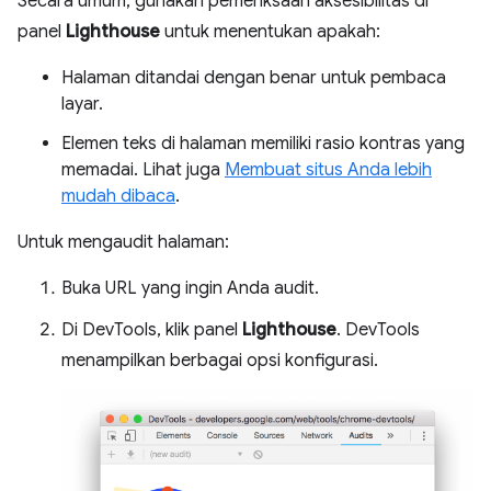
Secara umum, gunakan pemeriksaan aksesibilitas di
panel
Lighthouse
untuk menentukan apakah:
Halaman ditandai dengan benar untuk pembaca
layar.
Elemen teks di halaman memiliki rasio kontras yang
memadai. Lihat juga
Membuat situs Anda lebih
mudah dibaca
.
Untuk mengaudit halaman:
Buka URL yang ingin Anda audit.
Di DevTools, klik panel
Lighthouse
. DevTools
menampilkan berbagai opsi konfigurasi.