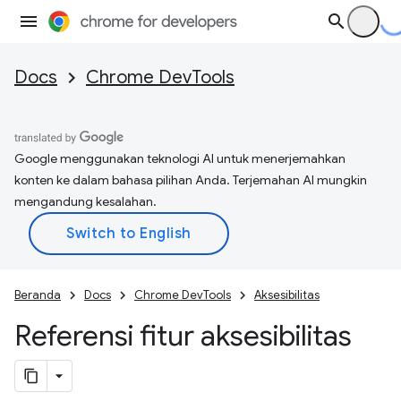
Docs
Chrome DevTools
Google menggunakan teknologi AI untuk menerjemahkan
konten ke dalam bahasa pilihan Anda. Terjemahan AI mungkin
mengandung kesalahan.
Beranda
Docs
Chrome DevTools
Aksesibilitas
Referensi fitur aksesibilitas