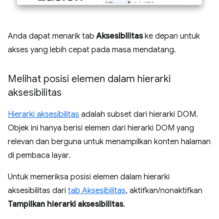
Anda dapat menarik tab
Aksesibilitas
ke depan untuk
akses yang lebih cepat pada masa mendatang.
Melihat posisi elemen dalam hierarki
aksesibilitas
Hierarki aksesibilitas
adalah subset dari hierarki DOM.
Objek ini hanya berisi elemen dari hierarki DOM yang
relevan dan berguna untuk menampilkan konten halaman
di pembaca layar.
Untuk memeriksa posisi elemen dalam hierarki
aksesibilitas dari
tab Aksesibilitas
, aktifkan/nonaktifkan
Tampilkan hierarki aksesibilitas
.