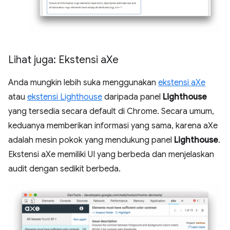
Lihat juga: Ekstensi a
Xe
Anda mungkin lebih suka menggunakan
ekstensi aXe
atau
ekstensi Lighthouse
daripada panel
Lighthouse
yang tersedia secara default di Chrome. Secara umum,
keduanya memberikan informasi yang sama, karena aXe
adalah mesin pokok yang mendukung panel
Lighthouse
.
Ekstensi aXe memiliki UI yang berbeda dan menjelaskan
audit dengan sedikit berbeda.