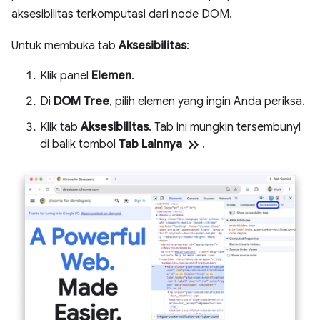
aksesibilitas terkomputasi dari node DOM.
Untuk membuka tab
Aksesibilitas
:
Klik panel
Elemen
.
Di
DOM Tree
, pilih elemen yang ingin Anda periksa.
Klik tab
Aksesibilitas
. Tab ini mungkin tersembunyi
keyboard_double_arrow_right
di balik tombol
Tab Lainnya
.