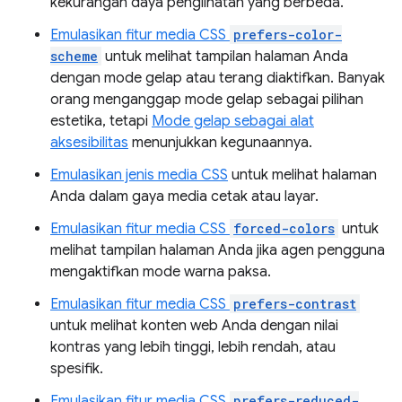
kekurangan daya penglihatan yang berbeda.
Emulasikan fitur media CSS
prefers-color-
scheme
untuk melihat tampilan halaman Anda
dengan mode gelap atau terang diaktifkan. Banyak
orang menganggap mode gelap sebagai pilihan
estetika, tetapi
Mode gelap sebagai alat
aksesibilitas
menunjukkan kegunaannya.
Emulasikan jenis media CSS
untuk melihat halaman
Anda dalam gaya media cetak atau layar.
Emulasikan fitur media CSS
forced-colors
untuk
melihat tampilan halaman Anda jika agen pengguna
mengaktifkan mode warna paksa.
Emulasikan fitur media CSS
prefers-contrast
untuk melihat konten web Anda dengan nilai
kontras yang lebih tinggi, lebih rendah, atau
spesifik.
Emulasikan fitur media CSS
prefers-reduced-