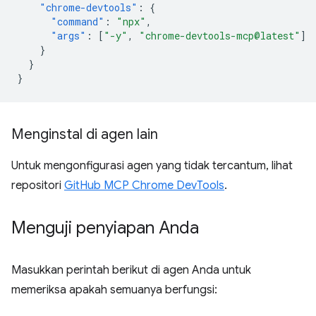
"chrome-devtools"
:
{
"command"
:
"npx"
,
"args"
:
[
"-y"
,
"chrome-devtools-mcp@latest"
]
}
}
}
Menginstal di agen lain
Untuk mengonfigurasi agen yang tidak tercantum, lihat
repositori
GitHub MCP Chrome DevTools
.
Menguji penyiapan Anda
Masukkan perintah berikut di agen Anda untuk
memeriksa apakah semuanya berfungsi: