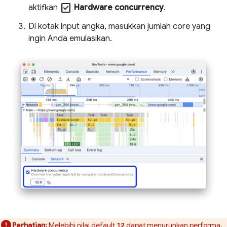
check_box
aktifkan
Hardware concurrency
.
Di kotak input angka, masukkan jumlah core yang
ingin Anda emulasikan.
Perhatian:
Melebihi nilai default
dapat menurunkan performa.
12