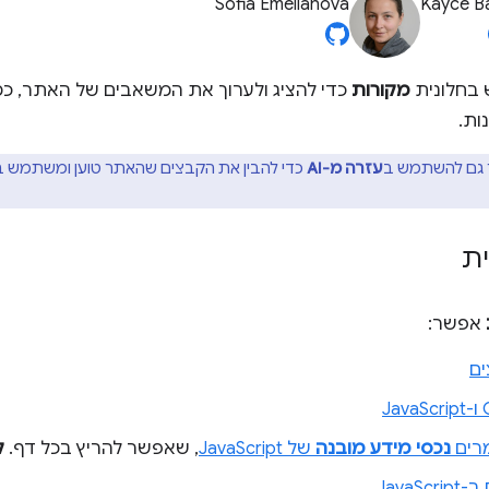
Sofia Emelianova
Kayce B
בחלונית
מקורות
כדי להציג ולערוך את המשאבים של האתר, כמו ג
גם להשתמש ב
עזרה מ-AI
כדי להבין את הקבצים שהאתר טוען ומשתמש ב
ת
אפשר:
ם
מרים
נכסי מידע מובנה
של JavaScript
, שאפשר להריץ בכל דף.
ק
JavaSc