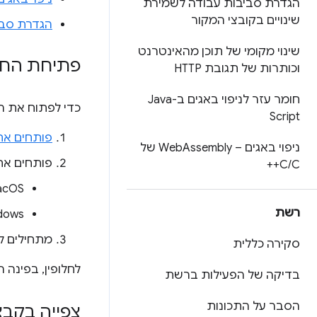
הגדרת סביבות עבודה לשמירת
שינויים בקובצי המקור
הגדרת סבי
שינוי מקומי של תוכן מהאינטרנט
פתיחת החלו
וכותרות של תגובת HTTP
חומר עזר לניפוי באגים ב-Java
כדי לפתוח את הח
Script
פותחים את
ניפוי באגים – Web
Assembly של
פותחים א
C
/
C++
‫macOS
רשת
‫Windows, ‏ Linux
מתחילים ל
סקירה כללית
לחלופין, בפינה
בדיקה של הפעילות ברשת
הסבר על התכונות
צפייה בקבצ