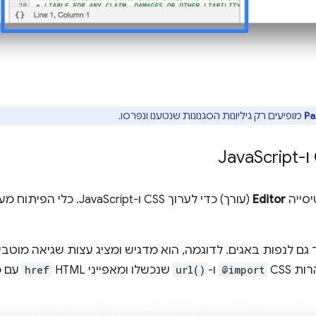
Pa
מופיעים רק גיליונות הסגנונות שנטענו ונפרסו.
Script
יסייה
Editor
(עורך) כדי לערוך CSS ו-ript
 גם לנפות באגים. לדוגמה, הוא מדגיש ומציג עצות שגיאה מוטבע
 CSS‏
@import
ו-
url()
שנכשלו ומאפייני HTML‏
href
עם כתובות