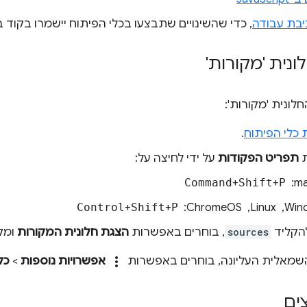
בת עבודה
, כדי שהשינויים שתבצעו בכלי הפיתוח יישמרו בקוד
נית 'מקורות'
לונית 'מקורות':
 כלי הפיתוח
.
ת
תפריט הפקודות
על ידי לחיצה על:
: ‏
P
+
Shift
+
Command
, ‏ ChromeOS: ‏
P
+
Shift
+
Control
הקליד
sources
, בוחרים באפשרות
הצגת חלונית המקורות
ומק
more_vert
 השמאלית העליונה, בוחרים באפשרות
אפשרויות נוספות
>
כל
ים