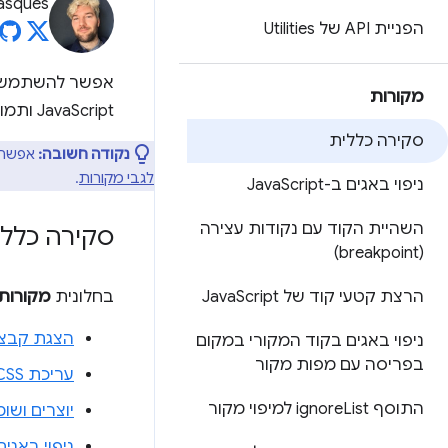
asques
הפניית API של Utilities
אפשר להשתמש 
מקורות
JavaScript ותמונות.
סקירה כללית
נקודה חשובה:
אפשר 
לגבי מקורות
.
ניפוי באגים ב-Java
Script
השהיית הקוד עם נקודות עצירה
סקירה כללי
(breakpoint)
הרצת קטעי קוד של Java
Script
בחלונית
מקורות
הצגת קבצי
ניפוי באגים בקוד המקורי במקום
בפריסה עם מפות מקור
עריכת CSS ו-JavaScript
התוסף ignore
List למיפוי מקור
יוצרים ושו
ניפוי באגים ב-ript