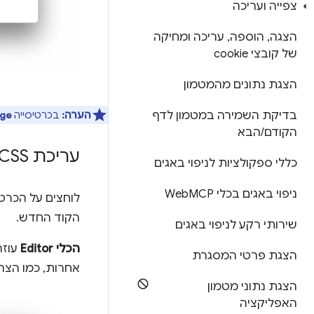
צפייה ועריכה
הצגה
,
הוספה
,
עריכה ומחיקה
של קובצי cookie
הצגת נתונים מהמטמון
הערה:
בכרטיסייה
ge
בדיקת השמירה במטמון לדף
הקודם
/
הבא
עריכת CSS ו-Java
כללי ספקולציות לניפוי באגים
ניפוי באגים בכלי Web
MCP
לוחצים על הכרט
הקוד החדש.
שירותי רקע לניפוי באגים
הכלי Editor
עוזר
הצגת פרטי המסגרת
אחרות, כמו הצהרות
הצגת נתוני מטמון
האפליקציה