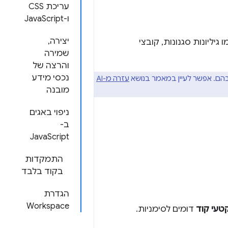
עריכת CSS
ו-JavaScript
יצירה,
יליונות סגנונות, קובצי
שמירה
והרצה של
נכסי מידע
הם. אפשר לעיין במאמר בנושא
עזרה מ-AI
מובנה
ניפוי באגים
ב-
JavaScript
התמקדות
בקוד בלבד
הגדרת
Workspace
טעי קוד
דומים לסימניות.