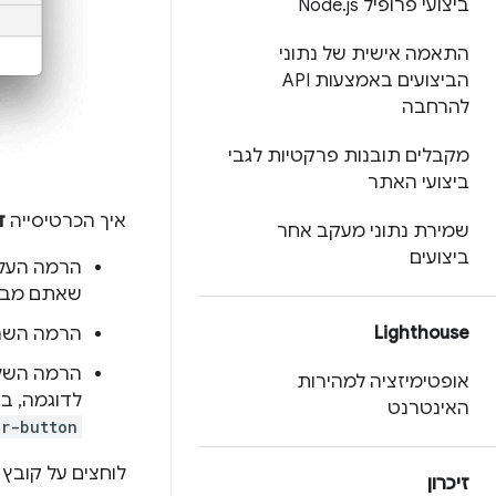
ביצועי פרופיל Node
js
.
התאמה אישית של נתוני
הביצועים באמצעות API
להרחבה
מקבלים תובנות פרקטיות לגבי
ביצועי האתר
איך הכרטיסייה
ד
שמירת נתוני מעקב אחר
ביצועים
הרמה העלי
שאתם מבקר‫
Lighthouse
הרמה השני
הרמה השלי
אופטימיזציה למהירות
לדוגמה, ב
האינטרנט
er-button
לוחצים על קובץ
זיכרון