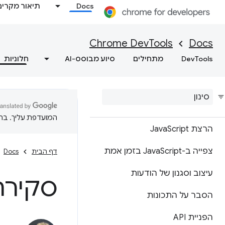
Docs
תיאור מקרים
מסוף
Chrome DevTools
Docs
סקירה כללית
DevTools
מתחילים
סיוע מבוסס-AI
חלוניות
הסבר על שגיאות ואזהרות
באמצעות תובנות מהמסוף
תיעוד ההודעות
המועדפת עליך. בתרג
הרצת Java
Script
צפייה ב-Java
Script בזמן אמת
דף הבית
Docs
עיצוב וסגנון של הודעות
סקירה
הסבר על התכונות
הפניית API