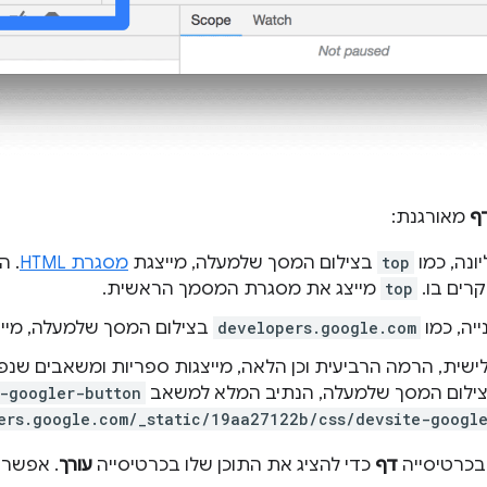
ף
מאורגנת:
ונה, כמו
top
בצילום המסך שלמעלה, מייצגת
מסגרת HTML
. 
ים בו. 
top
מייצג את מסגרת המסמך הראשית.
יה, כמו
developers.google.com
בצילום המסך שלמעלה, מיי
שית, הרמה הרביעית וכן הלאה, מייצגות ספריות ומשאבים שנפ
צילום המסך שלמעלה, הנתיב המלא למשאב
-googler-button
ers.google.com/_static/19aa27122b/css/devsite-googl
 בכרטיסייה
דף
כדי להציג את התוכן שלו בכרטיסייה
עורך
. אפשר ל