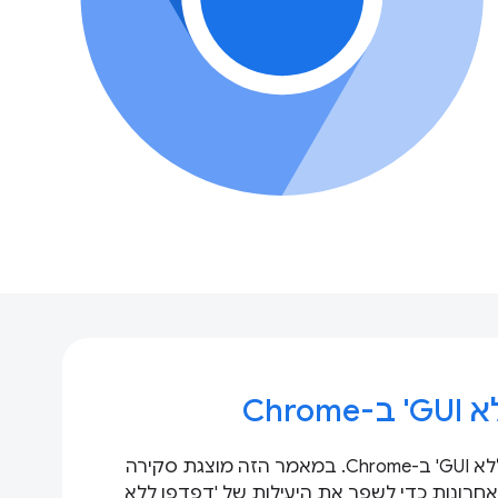
Chro
שיפרנו את מצב 'דפדפן ללא GUI' ב-Chrome. במאמר הזה מוצגת סקירה
חרונות כדי לשפר את היעילות של 'דפדפן ללא