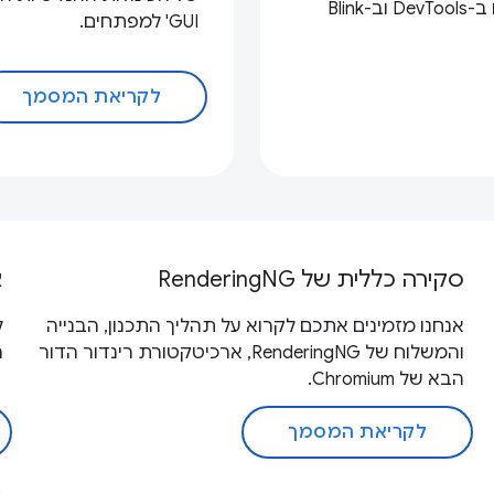
למה ואיך הטמענו סימולציה של ליקוי בראיית צבעים ב-DevTools וב-Blink
GUI' למפתחים.
לקריאת המסמך
סקירה כללית של RenderingNG
א
אנחנו מזמינים אתכם לקרוא על תהליך התכנון, הבנייה
והמשלוח של RenderingNG, ארכיטקטורת רינדור הדור
ה
הבא של Chromium.
לקריאת המסמך