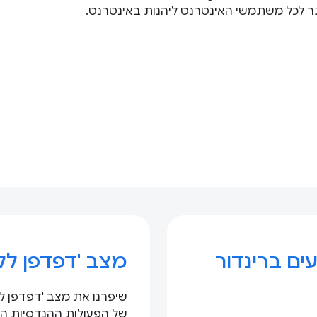
ותר לכל משתמשי האינטרנט ליהנות באינטרנט.
ים ברינדור
מצב 'דפדפן ללא GUI' ב-me
של הפעולות ההנדסיות הא