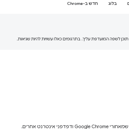
בלוג
חדש ב-Chrome
בואו לגלות את Chromium, פרויקט הדפדפן בקוד פתוח שמאחורי Google Chrome ודפדפני אינטרנט אחרים.