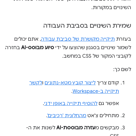
השינויים במקורות.
שמירת השינויים בסביבת העבודה
בעזרת
תיקייה מקושרת של סביבת עבודה
, אתם יכולים
לשמור שינויים בסגנון שהוצעו על ידי
סיוע מבוסס-AI
בחזרה
לקובצי המקור של CSS במחשב.
לשם כך:
קודם צריך
ליצור קובץ מטא-נתונים
ו
לקשר
תיקייה ב-Workspace
.
אפשר גם
להוסיף תיקייה באופן ידני
.
מתחילים צ'אט
מהחלונית 'רכיבים'
.
מבקשים מ
עזרה מבוססת-AI
לשנות את ה-