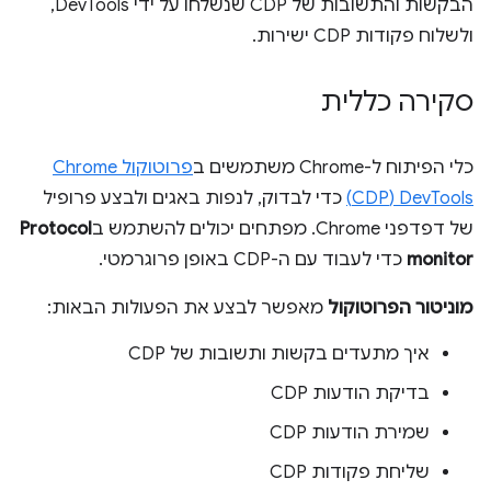
הבקשות והתשובות של CDP שנשלחו על ידי DevTools,
ולשלוח פקודות CDP ישירות.
סקירה כללית
כלי הפיתוח ל-Chrome משתמשים ב
פרוטוקול Chrome
DevTools‏ (CDP)
כדי לבדוק, לנפות באגים ולבצע פרופיל
של דפדפני Chrome. מפתחים יכולים להשתמש ב
Protocol
monitor
כדי לעבוד עם ה-CDP באופן פרוגרמטי.
מוניטור הפרוטוקול
מאפשר לבצע את הפעולות הבאות:
איך מתעדים בקשות ותשובות של CDP
בדיקת הודעות CDP
שמירת הודעות CDP
שליחת פקודות CDP