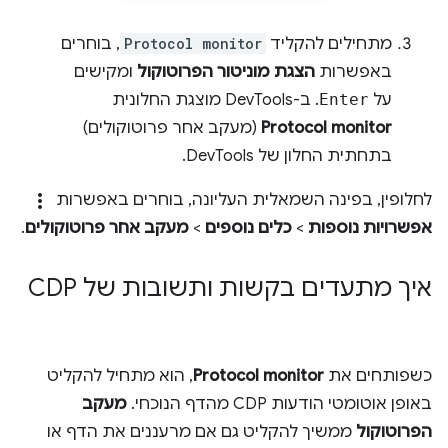
מתחילים להקליד
Protocol monitor
, בוחרים
באפשרות
הצגת מוניטור הפרוטוקול
ומקישים
על
Enter
. ב-DevTools מוצגת החלונית
Protocol monitor
(מעקב אחר פרוטוקולים)
בתחתית החלון של DevTools.
more_vert
לחלופין, בפינה השמאלית העליונה, בוחרים באפשרות
אפשרויות נוספות
>
כלים נוספים
>
מעקב אחר פרוטוקולים
.
איך מתעדים בקשות ותשובות של CDP
כשפותחים את
Protocol monitor
, הוא מתחיל להקליט
באופן אוטומטי הודעות CDP מהדף הנוכחי.
מעקב
הפרוטוקול
ממשיך להקליט גם אם מרעננים את הדף או