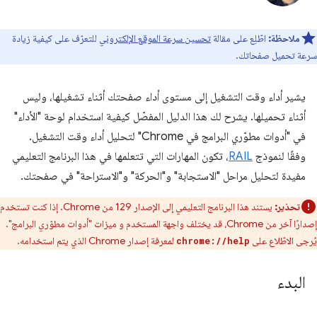
ملاحظة:
اطّلِع على مقالة
تحسين سرعة الموقع الإلكتروني
للتعرّف على كيفية زيادة
سرعة تحميل صفحاتك.
يشير أداء وقت التشغيل إلى مستوى أداء صفحتك أثناء تشغيلها، وليس
أثناء تحميلها. يشرح لك هذا الدليل المفصّل كيفية استخدام لوحة "الأداء"
في "أدوات مطوّري البرامج في Chrome" لتحليل أداء وقت التشغيل.
وفقًا لنموذج
RAIL
، تكون المهارات التي تتعلمها في هذا البرنامج التعليمي
مفيدة لتحليل مراحل "الاستجابة" و"الحركة" و"الاستراحة" في صفحتك.
تحذير:
يستند هذا البرنامج التعليمي إلى الإصدار 129 من Chrome. إذا كنت تستخدم
إصدارًا آخر من Chrome، قد يختلف واجهة المستخدم و ميزات "أدوات مطوّري البرامج".
يُرجى الاطّلاع على
لمعرفة إصدار Chrome الذي يتم استخدامه.
chrome://help
البدء