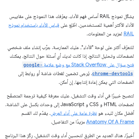
يشكّل نموذج RAIL أساس فهم الأداء. يعرّفك هذا النموذج على مقاييس
الأداء الأكثر أهمية للمستخدمين. اطّلِع على
قياس الأداء باستخدام نموذج
RAIL
لمزيد من المعلومات.
للتعرّف أكثر على لوحة "الأداء"، عليك الممارسة. جرِّب إنشاء ملف شخصي
لصفحاتك وتحليل النتائج. إذا كانت لديك أي أسئلة حول النتائج، يمكنك
فتح سؤال على Stack Overflow مع وضع علامة
google-
chrome-devtools
. يُرجى تضمين لقطات شاشة أو روابط إلى
الصفحات التي يمكن إعادة إنتاجها، إن أمكن.
لتصبح خبيرًا في أداء وقت التشغيل، عليك معرفة كيفية ترجمة المتصفّح
لصفحات HTML و CSS و JavaScript إلى وحدات بكسل على الشاشة.
أفضل مكان للبدء هو
نظرة عامة على أداء العرض
. يقدّم لك القسم
Anatomy Of A Frame
مزيدًا من التفاصيل.
أخيرًا، هناك العديد من الطرق لتحسين أداء وقت التشغيل. ركّز هذا البرنامج