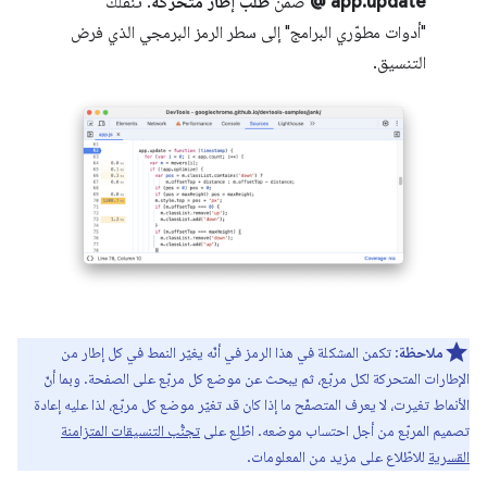
app.update @
ضمن
طلب إطار متحركة
. تنقلك
"أدوات مطوّري البرامج" إلى سطر الرمز البرمجي الذي فرض
التنسيق.
ملاحظة
: تكمن المشكلة في هذا الرمز في أنّه يغيّر النمط في كل إطار من
الإطارات المتحركة لكل مربّع، ثم يبحث عن موضع كل مربّع على الصفحة. وبما أنّ
الأنماط تغيرت، لا يعرف المتصفّح ما إذا كان قد تغيّر موضع كل مربّع، لذا عليه إعادة
تصميم المربّع من أجل احتساب موضعه. اطّلِع على
تجنُّب التنسيقات المتزامنة
القسرية
للاطّلاع على مزيد من المعلومات.