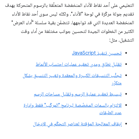
التعليمي على أحد نقاط الأداء المنخفضة المتعلّقة بالرسوم المتحركة بهدف
تقديم جولة مركّزة في لوحة "الأداء"، ولكنّه ليس سوى أحد نقاط الأداء
المنخفضة العديدة التي قد تواجهها. تتضمّن بقية سلسلة "أداء العرض"
الكثير من الخطوات الجيدة لتحسين جوانب مختلفة من أداء وقت
التشغيل، مثل:
تحسين تنفيذ JavaScript
تقليل نطاق ومدى تعقيد عمليات احتساب الأنماط
تجنُّب التنسيقات الكبيرة والمعقدة وتغيير التنسيق بشكل
متكرّر
تبسيط تعقيد عملية الرسم وتقليل مساحات الرسم
الالتزام بالسمات المخصّصة لبرنامج "المركّب" فقط وإدارة
عدد الطبقات
إيقاف المعالجة المؤقتة لعناصر التحكّم في الإدخال