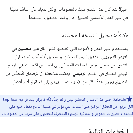
أخيرًا! لقد كان هذا القسم مليئًا بالمعلومات، ولكن لديك الآن أساسًا متينًا
في سير العمل الأساسي لتحليل أداء وقت التشغيل. أحسنت!
مكافأة: تحليل النسخة المحسّنة
باستخدام سير العمل والأدوات التي تعلّمتها للتو، انقر على
تحسين
في
العرض التجريبي لتفعيل الرمز المحسّن، وتسجيل أداء آخر، ثم تحليل
النتائج. من معدل عرض اللقطات المُحسَّن إلى انخفاض الأحداث في الرسم
البياني للمسار في القسم
الرئيسي
، يمكنك ملاحظة أنّ الإصدار المُحسَّن من
التطبيق يُجري عددًا أقل من الإجراءات، ما يؤدي إلى تحقيق أداء أفضل.
ملاحظة:
حتى هذا الإصدار المحسّن ليس رائعًا جدًا، لأنّه لا يزال يتعامل مع السمة
top
لكل مربّع. من الأفضل التركيز على السمات التي تؤثر في عملية الدمج فقط. اطّلِع على
استخدام تغييرات التحويل والشفافية للرسوم المتحركة
للحصول على مزيد من المعلومات.
الخطوات التالية