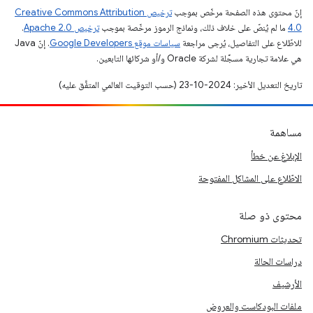
إنّ محتوى هذه الصفحة مرخّص بموجب
ترخيص Creative Commons Attribution
4.0‏
ما لم يُنصّ على خلاف ذلك، ونماذج الرموز مرخّصة بموجب
ترخيص Apache 2.0‏
.
للاطّلاع على التفاصيل، يُرجى مراجعة
سياسات موقع Google Developers‏
. إنّ Java
هي علامة تجارية مسجَّلة لشركة Oracle و/أو شركائها التابعين.
تاريخ التعديل الأخير: 2024-10-23 (حسب التوقيت العالمي المتفَّق عليه)
مساهمة
الإبلاغ عن خطأ
الاطّلاع على المشاكل المفتوحة
محتوى ذو صلة
تحديثات Chromium
دراسات الحالة
الأرشيف
ملفات البودكاست والعروض