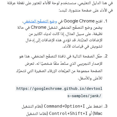
في هذا الدليل التعليمي، سنستخدم لوحة
الأداء
للعثور على نقطة عرقلة
في الأداء على صفحة منشورة. للبدء:
افتح Google Chrome في
وضع التصفّح المتخفي
.
يضمن وضع التصفّح المتخفي تشغيل Chrome في حالة
نظيفة. على سبيل المثال، إذا كانت لديك الكثير من
الإضافات المثبَّتة، قد تؤدي هذه الإضافات إلى إدخال
تشويش في قياسات الأداء.
حمِّل الصفحة التالية في نافذة التصفّح المتخفي. هذا هو
الإصدار التجريبي الذي ستُعدّ ملفًا شخصيًا له. تعرض
الصفحة مجموعة من المربّعات الزرقاء الصغيرة التي تتحرّك
للأعلى وللأسفل.
https://googlechrome.github.io/devtool
s-samples/jank/
اضغط على
I
+
Option
+
Command
(نظام التشغيل
Mac) أو
I
+
Shift
+
Control
(نظاما التشغيل