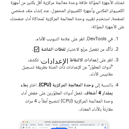
تمتلك الأجهزة الجوّالة طاقة وحدة معالجة مركزية أقل بكثير من أجهزة
الكمبيوتر المكتبي وأجهزة الكمبيوتر المحمول. عند إنشاء ملف شخصي
لصفحة، استخدِم تقييد وحدة المعالجة المركزية لمحاكاة أداء صفحتك
على الأجهزة الجوّالة.
في DevTools، انقر على علامة التبويب
الأداء
.
check_box
تأكَّد من تفعيل مربّع الاختيار
لقطات الشاشة
.
الإعدادات
انقر على
إعدادات الالتقاط
. تكشف
"أدوات المطوّر" عن الإعدادات ذات الصلة بطريقة تسجيل
مقاييس الأداء.
بالنسبة إلى
وحدة المعالجة المركزية (CPU)
، اختَر
بطء
بمقدار 4 أضعاف
. تعمل أدوات المطوّرين على خفض أداء
وحدة المعالجة المركزية (CPU) لتصبح أبطأ بـ 4 مرات
مقارنةً بالأداء المعتاد.