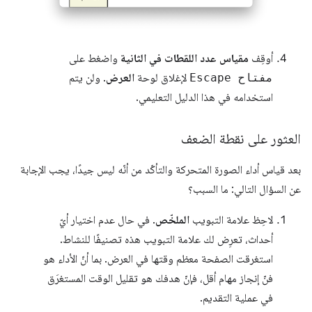
أوقِف
مقياس عدد اللقطات في الثانية
واضغط على
مفتاح Escape
لإغلاق لوحة
العرض
. ولن يتم
استخدامه في هذا الدليل التعليمي.
العثور على نقطة الضعف
بعد قياس أداء الصورة المتحركة والتأكّد من أنّه ليس جيدًا، يجب الإجابة
عن السؤال التالي: ما السبب؟
لاحِظ علامة التبويب
الملخّص
. في حال عدم اختيار أيّ
أحداث، تعرِض لك علامة التبويب هذه تصنيفًا للنشاط.
استغرقت الصفحة معظم وقتها في العرض. بما أنّ الأداء هو
فنّ إنجاز مهام أقل، فإنّ هدفك هو تقليل الوقت المستغرَق
في عملية التقديم.