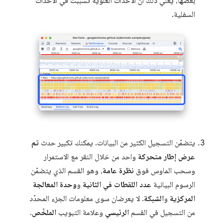
بعضها، يعني ذلك أنّ الأحداث العلوية تسبّبت في الأحداث
السفلية.
يتضمّن التسجيل الكثير من البيانات. يمكنك تكبير حدث
تم
عرض إطار متحركة
واحد من خلال النقر مع الاستمرار
وسحب الماوس فوق
نظرة عامة
، وهو القسم الذي يتضمّن
الرسوم البيانية
عدد اللقطات في الثانية
و
وحدة المعالجة
المركزية
و
الشبكة
. لا يعرضان سوى معلومات الجزء المحدّد
من التسجيل في القسم
الرئيسي
وعلامة التبويب
الملخّص
.