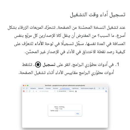
تسجيل أداء وقت التشغيل
عند تشغيل النسخة المحسّنة من الصفحة، تتحرّك المربعات الزرقاء بشكل
أسرع. ما السبب؟ من المفترض أن ينقل كلا الإصدارين كل مربّع بنفس
المسافة في المدة نفسها. سجِّل تسجيلًا في لوحة
الأداء
للتعرّف على
كيفية رصد نقطة الاختناق في الأداء في الإصدار غير المحسَّن.
radio_button_checked
في أدوات مطوّري البرامج، انقر على
تسجيل
. تلتقط
أدوات مطوّري البرامج مقاييس الأداء أثناء تشغيل الصفحة.