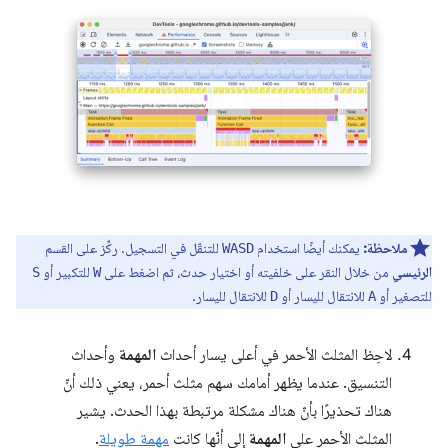
ملاحظة:
يمكنك أيضًا استخدام
للتنقّل في التسجيل. ركِّز على القسم
WASD
الرئيسي
من خلال النقر على خلفيته أو اختيار حدث، ثم اضغط على
للتكبير أو
S
W
للتصغير أو
للانتقال لليسار أو
للانتقال لليسار.
D
A
لاحِظ المثلث الأحمر في أعلى يسار أحداث
المهمة
وأحداث
التنسيق. عندما يظهر أمامك سهم مثلث أحمر، يعني ذلك أنّ
هناك تحذيرًا بأنّ هناك مشكلة مرتبطة بهذا الحدث. يشير
المثلث الأحمر على
المهمة
إلى أنّها كانت
مهمة طويلة
.