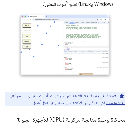
Windows وLinux) لفتح "أدوات المطوّر".
ملاحظة
: في بقية لقطات الشاشة، تم
إلغاء تثبيت "أدوات مطوّري البرامج" في
نافذة منفصلة
لكي تتمكّن من الاطّلاع على محتوياتها بشكل أفضل.
محاكاة وحدة معالجة مركزية (CPU) للأجهزة الجوّالة