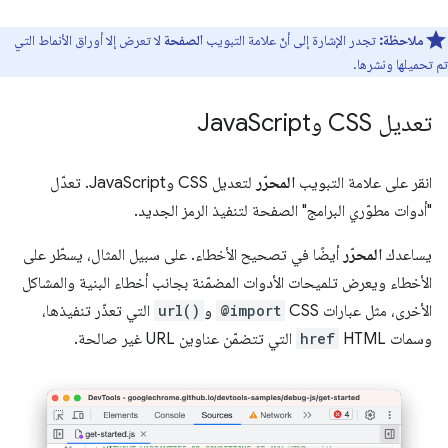
ملاحظة:
تجدر الإشارة إلى أنّ علامة التبويب
الصفحة
لا تعرض إلا أوراق الأنماط التي
تم تحميلها ونشرها.
تعديل CSS وJava
Script
انقر على علامة التبويب
المحرّر
لتعديل CSS وJavaScript. تعدّل
"أدوات مطوّري البرامج" الصفحة لتنفيذ الرمز الجديد.
يساعدك
المحرّر
أيضًا في تصحيح الأخطاء. على سبيل المثال، يسطّر على
الأخطاء ويعرض تلميحات الأدوات المضمّنة بجانب أخطاء البنية والمشاكل
الأخرى، مثل عبارات CSS
@import
و
url()
التي تعذّر تنفيذها،
وسمات HTML
href
التي تتضمّن عناوين URL غير صالحة.