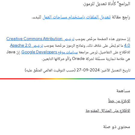
البرامج" كأداة تعديل للرموز.
راجِع مقالة
تعديل الملفات باستخدام مساحات العمل
للبدء.
إنّ محتوى هذه الصفحة مرخّص بموجب
ترخيص Creative Commons Attribution
4.0‏
ما لم يُنصّ على خلاف ذلك، ونماذج الرموز مرخّصة بموجب
ترخيص Apache 2.0‏
.
للاطّلاع على التفاصيل، يُرجى مراجعة
سياسات موقع Google Developers‏
. إنّ Java
هي علامة تجارية مسجَّلة لشركة Oracle و/أو شركائها التابعين.
تاريخ التعديل الأخير: 2024-09-27 (حسب التوقيت العالمي المتفَّق عليه)
مساهمة
الإبلاغ عن خطأ
الاطّلاع على المشاكل المفتوحة
محتوى ذو صلة