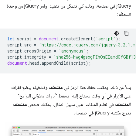
jQuery في صفحة، وذلك كي تتمكّن من تنفيذ أوامر jQuery من
وحدة
التحكّم
:
let
script
=
document
.
createElement
(
'script'
);
script
.
src
=
'https://code.jquery.com/jquery-3.2.1.m
script
.
crossOrigin
=
'anonymous'
;
script
.
integrity
=
'sha256-hwg4gsxgFZhOsEEamdOYGBf13
document
.
head
.
appendChild
(
script
);
بدلاً من ذلك، يمكنك حفظ هذا الرمز في
مقتطف
وتشغيله ببضع نقرات
على الأزرار في أي وقت تحتاج إليه. يحفظ "أدوات مطوّلي البرامج"
المقتطف
في نظام الملفات. على سبيل المثال، يمكنك فحص
مقتطف
يدرج مكتبة jQuery في صفحة.