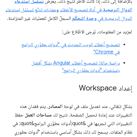
بالإضافة إلى ذلك، إذا كانت الأُطر تتيح ذلك، يعرض
تسلسل استدعاء
الدوال البرمجية
في أداة تصحيح الأخطاء
و
عمليات تتبُّع تسلسُل استدعاء
الدوال البرمجية في
وحدة التحكّم
السجلّ الكامل للعمليات غير المتزامنة.
لمزيد من المعلومات، يُرجى الاطّلاع على:
تصحيح أخطاء الويب الحديث في "أدوات مطوّري البرامج
في Chrome"
دراسة حالة: تصحيح أخطاء Angular بشكل أفضل
باستخدام "أدوات مطوّري البرامج"
إعداد Workspace
بشكلٍ تلقائي، عند تعديل ملف في لوحة
المصادر
، يتم فقدان هذه
التغييرات عند إعادة تحميل الصفحة. تتيح لك
مساحات العمل
حفظ
التغييرات التي تجريها في &quot;أدوات مطوّري البرامج&quot; في
نظام الملفات. يسمح لك ذلك بشكل أساسي باستخدام "أدوات مطوري