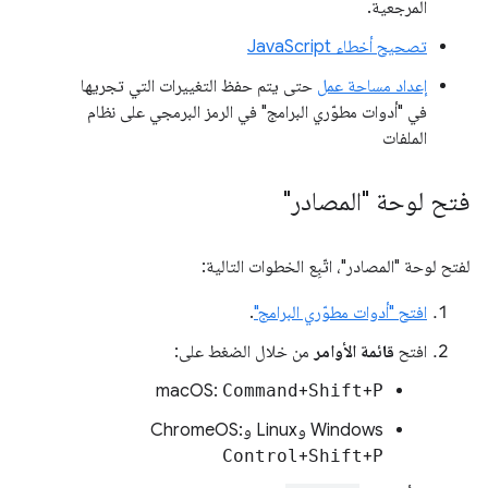
المرجعية.
تصحيح أخطاء JavaScript
إعداد مساحة عمل
حتى يتم حفظ التغييرات التي تجريها
في "أدوات مطوّري البرامج" في الرمز البرمجي على نظام
الملفات
فتح لوحة "المصادر"
لفتح لوحة "المصادر"، اتّبِع الخطوات التالية:
افتح "أدوات مطوّري البرامج"
.
افتح
قائمة الأوامر
من خلال الضغط على:
‫macOS:
Command
+
Shift
+
P
‫Windows وLinux وChromeOS:
Control
+
Shift
+
P