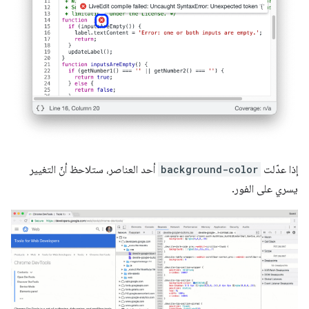
إذا عدّلت
background-color
أحد العناصر، ستلاحظ أنّ التغيير
يسري على الفور.