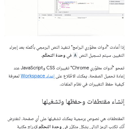
إذا أعادت "أدوات مطوّري البرامج" تنفيذ النص البرمجي بأكمله بعد إجراء
التغيير، سيتم تسجيل النص
A
في
وحدة التحكّم
.
تمحو "أدوات مطوّري Chrome" تغييرات CSS وJavaScript عند
إعادة تحميل الصفحة. يمكنك الاطّلاع على
إعداد Workspace
لمعرفة
كيفية حفظ التغييرات في نظام الملفات.
إنشاء مقتطفات وحفظها وتشغيلها
المقتطفات هي نصوص برمجية يمكنك تشغيلها على أي صفحة. لنفترض
أنّك تكتب الرمز التالي بشكل متكرّر في
وحدة التحكّم
لإدراج مكتبة