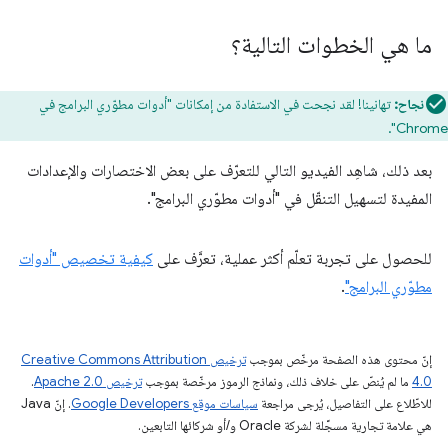
ما هي الخطوات التالية؟
نجاح:
تهانينا! لقد نجحت في الاستفادة من إمكانات "أدوات مطوّري البرامج في
Chrome".
بعد ذلك، شاهِد الفيديو التالي للتعرّف على بعض الاختصارات والإعدادات
المفيدة لتسهيل التنقّل في "أدوات مطوّري البرامج".
للحصول على تجربة تعلّم أكثر عملية، تعرَّف على
كيفية تخصيص "أدوات
مطوّري البرامج"
.
إنّ محتوى هذه الصفحة مرخّص بموجب
ترخيص Creative Commons Attribution
4.0‏
ما لم يُنصّ على خلاف ذلك، ونماذج الرموز مرخّصة بموجب
ترخيص Apache 2.0‏
.
للاطّلاع على التفاصيل، يُرجى مراجعة
سياسات موقع Google Developers‏
. إنّ Java
هي علامة تجارية مسجَّلة لشركة Oracle و/أو شركائها التابعين.