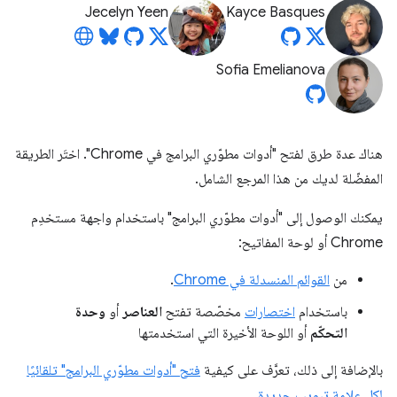
Jecelyn Yeen
Kayce Basques
Sofia Emelianova
هناك عدة طرق لفتح "أدوات مطوّري البرامج في Chrome". اختَر الطريقة
المفضّلة لديك من هذا المرجع الشامل.
يمكنك الوصول إلى "أدوات مطوّري البرامج" باستخدام واجهة مستخدِم
Chrome أو لوحة المفاتيح:
من
القوائم المنسدلة في Chrome
.
باستخدام
اختصارات
مخصّصة تفتح
العناصر
أو
وحدة
التحكّم
أو اللوحة الأخيرة التي استخدمتها
بالإضافة إلى ذلك، تعرَّف على كيفية
فتح "أدوات مطوّري البرامج" تلقائيًا
لكل علامة تبويب جديدة
.