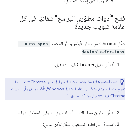
الإلكترونية قبل إعادة التحميل.
فتح "أدوات مطوّري البرامج" تلقائيًا في كل
علامة تبويب جديدة
شغِّل Chrome من سطر الأوامر ومرِّر العلامة
--auto-open-
:
devtools-for-tabs
أنهِ أي مثيل Chrome قيد التشغيل.
نقطة أساسية:
لا تعمل هذه العلامة إلا مع أول مثيل Chrome تفتحه. إذا لم
تنجح هذه الطريقة، مثلاً على نظام التشغيل Windows، تأكَّد من إنهاء أي عمليات
Chrome قيد التشغيل من "إدارة المهام".
شغِّل تطبيق سطر الأوامر أو التطبيق الطرفي المفضّل لديك.
استنادًا إلى نظام التشغيل، شغِّل الأمر التالي: