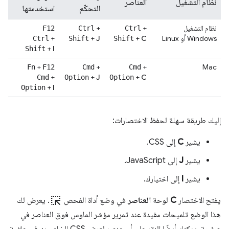
نظام التشغيل
العناصر
التحكّم
استخدمتها
نظام التشغيل
+
+
F12
Ctrl
Ctrl
Windows أو Linux
C
+
J
+
+
Ctrl
Shift
Shift
+
I
Shift
+
+
+
Mac
Fn
F12
Cmd
Cmd
+
+
J
+
C
Cmd
Option
Option
+
I
Option
إليك طريقة سهلة لحفظ الاختصارات:
يشير
C
إلى CSS.
يشير
J
إلى JavaScript.
يشير
I
إلى اختيارك.
ink_selection
يفتح الاختصار
C
لوحة
العناصر
في وضع أداة الفحص
. يعرض لك
هذا الوضع تلميحات مفيدة عند تمرير مؤشر الماوس فوق العناصر في
صفحة. يمكنك أيضًا النقر على أي عنصر لعرض CSS الخاص به في علامة