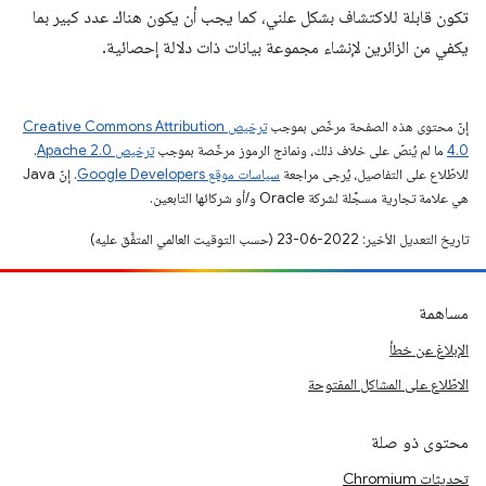
تكون قابلة للاكتشاف بشكل علني، كما يجب أن يكون هناك عدد كبير بما
يكفي من الزائرين لإنشاء مجموعة بيانات ذات دلالة إحصائية.
إنّ محتوى هذه الصفحة مرخّص بموجب
ترخيص Creative Commons Attribution
4.0‏
ما لم يُنصّ على خلاف ذلك، ونماذج الرموز مرخّصة بموجب
ترخيص Apache 2.0‏
.
للاطّلاع على التفاصيل، يُرجى مراجعة
سياسات موقع Google Developers‏
. إنّ Java
هي علامة تجارية مسجَّلة لشركة Oracle و/أو شركائها التابعين.
تاريخ التعديل الأخير: 2022-06-23 (حسب التوقيت العالمي المتفَّق عليه)
مساهمة
الإبلاغ عن خطأ
الاطّلاع على المشاكل المفتوحة
محتوى ذو صلة
تحديثات Chromium