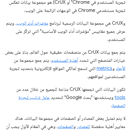
تجربة المستخدم في Chrome" أو CrUX) هو مجموعة بيانات تعكس
تجربة مستخدمي Chrome في الوجهات الرائجة على الويب.
وCrUX هي مجموعة البيانات الرسمية لبرنامج
مؤشرات أداء الويب
. ويتم
عرض جميع مقاييس "مؤشرات أداء الويب الأساسية" التي تركّز على
المستخدم.
يتم جمع بيانات CrUX من متصفحات حقيقية حول العالم، بناءً على بعض
خيارات المتصفح التي تحدد
أهلية المستخدم
. يتم جمع مجموعة من
الأبعاد
و
metrics
التي تسمح لمالكي المواقع الإلكترونية بتحديد تجربة
المستخدمين لمواقعهم.
تكون البيانات التي تجمعها CrUX متاحة للجميع من خلال عدد من
tools
ويستخدمها "بحث Google" لتحديد
عامل ترتيب تجربة
الصفحة
.
لا يتم تمثيل بعض المصادر أو الصفحات في مجموعة البيانات. هناك
معايير أهلية منفصلة
للمصادر
و
الصفحات
، وهي في المقام الأول يجب أن