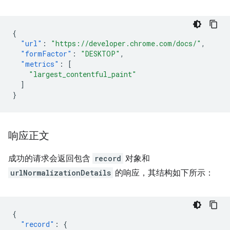
{
"url"
:
"https://developer.chrome.com/docs/"
,
"formFactor"
:
"DESKTOP"
,
"metrics"
:
[
"largest_contentful_paint"
]
}
响应正文
成功的请求会返回包含
record
对象和
urlNormalizationDetails
的响应，其结构如下所示：
{
"record"
:
{