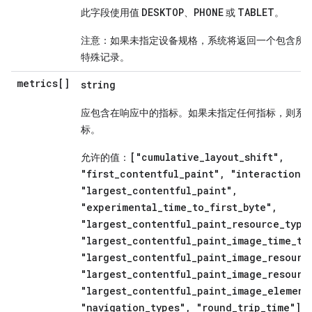
DESKTOP
PHONE
TABLET
此字段使用值
、
或
。
注意：如果未指定设备规格，系统将返回一个包含所
特殊记录。
metrics[]
string
应包含在响应中的指标。如果未指定任何指标，则系
标。
["cumulative_layout_shift",
允许的值：
"first_contentful_paint", "interaction_
"largest_contentful_paint",
"experimental_time_to_first_byte",
"largest_contentful_paint_resource_type
"largest_contentful_paint_image_time_to
"largest_contentful_paint_image_resourc
"largest_contentful_paint_image_resourc
"largest_contentful_paint_image_element
"navigation_types", "round_trip_time"]