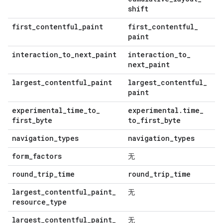
shift
first
_
contentful
_
paint
first
_
contentful
_
paint
interaction
_
to
_
next
_
paint
interaction
_
to
_
next
_
paint
largest
_
contentful
_
paint
largest
_
contentful
_
paint
experimental
_
time
_
to
_
experimental
.
time
_
first
_
byte
to
_
first
_
byte
navigation
_
types
navigation
_
types
form
_
factors
无
round
_
trip
_
time
round
_
trip
_
time
largest
_
contentful
_
paint
_
无
resource
_
type
largest
_
contentful
_
paint
_
无