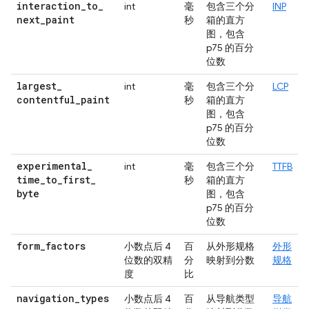
interaction
_
to
_
int
毫
包含三个分
INP
next
_
paint
秒
箱的直方
图，包含
p75 的百分
位数
largest
_
int
毫
包含三个分
LCP
contentful
_
paint
秒
箱的直方
图，包含
p75 的百分
位数
experimental
_
int
毫
包含三个分
TTFB
time
_
to
_
first
_
秒
箱的直方
byte
图，包含
p75 的百分
位数
form
_
factors
小数点后 4
百
从外形规格
外形
位数的双精
分
映射到分数
规格
度
比
navigation
_
types
小数点后 4
百
从导航类型
导航