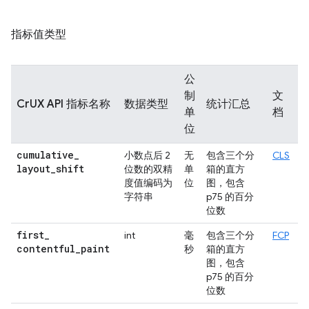
指标值类型
公
制
文
CrUX API 指标名称
数据类型
统计汇总
单
档
位
cumulative
_
小数点后 2
无
包含三个分
CLS
layout
_
shift
位数的双精
单
箱的直方
度值编码为
位
图，包含
字符串
p75 的百分
位数
first
_
int
毫
包含三个分
FCP
contentful
_
paint
秒
箱的直方
图，包含
p75 的百分
位数