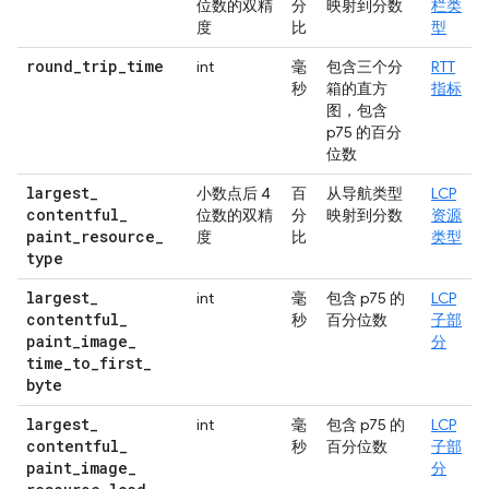
位数的双精
分
映射到分数
栏类
度
比
型
round
_
trip
_
time
int
毫
包含三个分
RTT
秒
箱的直方
指标
图，包含
p75 的百分
位数
largest
_
小数点后 4
百
从导航类型
LCP
contentful
_
位数的双精
分
映射到分数
资源
paint
_
resource
_
度
比
类型
type
largest
_
int
毫
包含 p75 的
LCP
contentful
_
秒
百分位数
子部
paint
_
image
_
分
time
_
to
_
first
_
byte
largest
_
int
毫
包含 p75 的
LCP
contentful
_
秒
百分位数
子部
paint
_
image
_
分