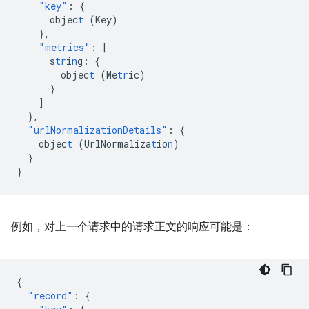
"key"
:
{
objec
t
(Key)
},
"metrics"
:
[
s
tr
i
n
g
:
{
objec
t
(Me
tr
ic)
}
]
},
"urlNormalizationDetails"
:
{
objec
t
(UrlNormaliza
t
io
n
)
}
}
例如，对上一个请求中的请求正文的响应可能是：
{
"record"
:
{