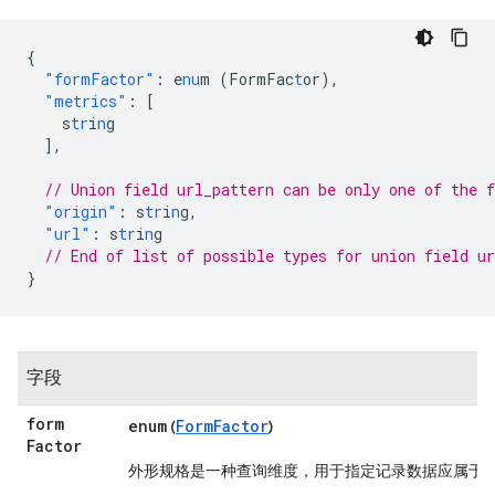
{
"formFactor"
:
e
nu
m
(FormFac
t
or)
,
"metrics"
:
[
s
tr
i
n
g
],
// Union field url_pattern can be only one of the 
"origin"
:
s
tr
i
n
g
,
"url"
:
s
tr
i
n
g
// End of list of possible types for union field ur
}
字段
form
enum
FormFactor
(
)
Factor
外形规格是一种查询维度，用于指定记录数据应属于