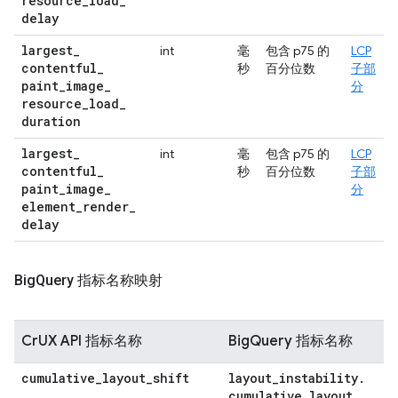
resource
_
load
_
delay
largest
_
int
毫
包含 p75 的
LCP
contentful
_
秒
百分位数
子部
paint
_
image
_
分
resource
_
load
_
duration
largest
_
int
毫
包含 p75 的
LCP
contentful
_
秒
百分位数
子部
paint
_
image
_
分
element
_
render
_
delay
Big
Query 指标名称映射
CrUX API 指标名称
BigQuery 指标名称
cumulative
_
layout
_
shift
layout
_
instability
.
cumulative
_
layout
_