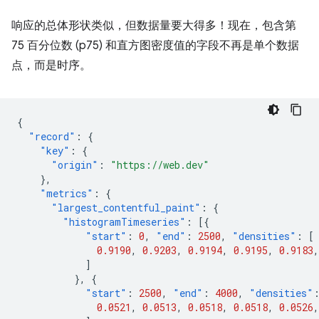
响应的总体形状类似，但数据量要大得多！现在，包含第
75 百分位数 (p75) 和直方图密度值的字段不再是单个数据
点，而是时序。
{
"record"
:
{
"key"
:
{
"origin"
:
"https://web.dev"
},
"metrics"
:
{
"largest_contentful_paint"
:
{
"histogramTimeseries"
:
[{
"start"
:
0
,
"end"
:
2500
,
"densities"
:
[
0.9190
,
0.9203
,
0.9194
,
0.9195
,
0.9183
,
]
},
{
"start"
:
2500
,
"end"
:
4000
,
"densities"
0.0521
,
0.0513
,
0.0518
,
0.0518
,
0.0526
,