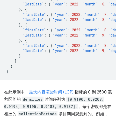
"lastDate"
:
{
"year"
:
2022
,
"month"
:
8
,
"da
},
{
"firstDate"
:
{
"year"
:
2022
,
"month"
:
7
,
"d
"lastDate"
:
{
"year"
:
2022
,
"month"
:
8
,
"da
},
{
"firstDate"
:
{
"year"
:
2022
,
"month"
:
8
,
"d
"lastDate"
:
{
"year"
:
2022
,
"month"
:
9
,
"da
},
{
"firstDate"
:
{
"year"
:
2022
,
"month"
:
8
,
"d
"lastDate"
:
{
"year"
:
2022
,
"month"
:
9
,
"da
}
]
}
}
在此示例中，
最大内容渲染时间 (LCP)
指标的 0 到 2500 毫
秒区间的
densities
时间序列为
[0.9190, 0.9203,
0.9194, 0.9195, 0.9183, 0.9187].
。每个密度都是在
相应的
collectionPeriods
条目期间观测到的。例如，