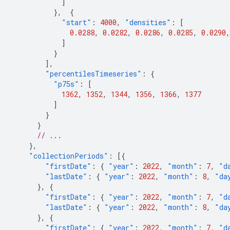
]
},
{
"start"
:
4000
,
"densities"
:
[
0.0288
,
0.0282
,
0.0286
,
0.0285
,
0.0290
,
]
}
],
"percentilesTimeseries"
:
{
"p75s"
:
[
1362
,
1352
,
1344
,
1356
,
1366
,
1377
]
}
}
// ...
},
"collectionPeriods"
:
[{
"firstDate"
:
{
"year"
:
2022
,
"month"
:
7
,
"d
"lastDate"
:
{
"year"
:
2022
,
"month"
:
8
,
"da
},
{
"firstDate"
:
{
"year"
:
2022
,
"month"
:
7
,
"d
"lastDate"
:
{
"year"
:
2022
,
"month"
:
8
,
"da
},
{
"firstDate"
:
{
"year"
:
2022
,
"month"
:
7
,
"d