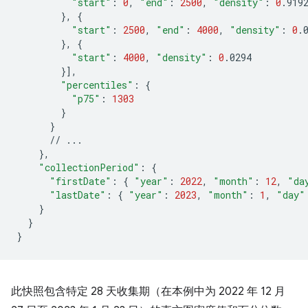
"start"
:
0
,
"end"
:
2500
,
"density"
:
0
}
,
{
"start"
:
2500
,
"end"
:
4000
,
"density"
:
0
}
,
{
"start"
:
4000
,
"density"
:
0
}]
"percentiles"
:
{
"p75"
:
1303
}
}
//
}
"collectionPeriod"
:
{
"firstDate"
:
{
"year"
:
2022
,
"month"
:
12
,
"da
"lastDate"
:
{
"year"
:
2023
,
"month"
:
1
,
"day"
}
}
}
此快照包含特定 28 天收集期（在本例中为 2022 年 12 月