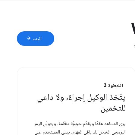
arrow_forward
البدء
الخطوة 3
يتّخذ الوكيل إجراءً، ولا داعي
للتخمين
يرى المساعد عقدًا ويقدّم حججًا منظّمة، ويتولّى الرمز
البرمجي الخاص بك باقي المهام. يبقى المستخدم على