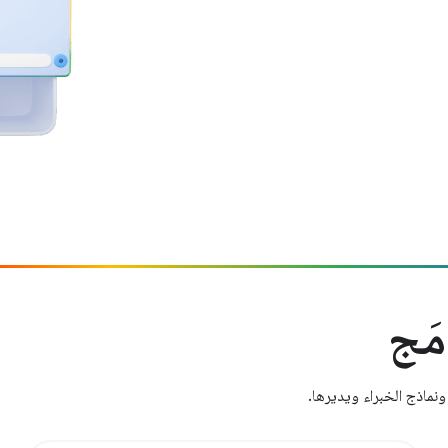
مَج
نماذج الخبراء ويديرها.