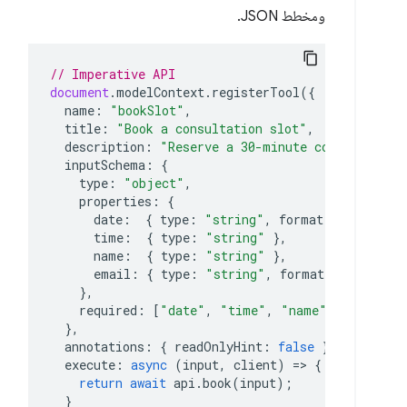
ومخطط JSON.
// Imperative API
document
.
modelContext
.
registerTool
({
name
:
"bookSlot"
,
title
:
"Book a consultation slot"
,
description
:
"Reserve a 30-minute consultation
inputSchema
:
{
type
:
"object"
,
properties
:
{
date
:
{
type
:
"string"
,
format
:
"date"
},
time
:
{
type
:
"string"
},
name
:
{
type
:
"string"
},
email
:
{
type
:
"string"
,
format
:
"email"
},
required
:
[
"date"
,
"time"
,
"name"
,
"email"
]
},
annotations
:
{
readOnlyHint
:
false
},
execute
:
async
(
input
,
client
)
=>
{
return
await
api
.
book
(
input
);
}