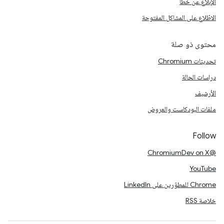
الإبلاغ عن خطأ
الاطّلاع على المشاكل المفتوحة
محتوى ذو صلة
تحديثات Chromium
دراسات الحالة
الأرشيف
ملفات البودكاست والعروض
Follow
@ChromiumDev on X
YouTube
Chrome للمطوّرين على LinkedIn
خلاصة RSS