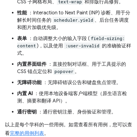
CSS 子网格布局、
text-wrap
和排版行高修剪。
性能
：Interaction to Next Paint (INP) 诊断、用于分
解长时间任务的
scheduler.yield
、后台任务调度
和图片加载优先级。
表单
：自动调整大小的输入字段 (
field-sizing:
content
)，以及使用
:user-invalid
的准确验证样
式。
内置界面组件
：直接控制对话框、用于工具提示的
CSS 锚点定位和
popover
。
无障碍功能
：无障碍错误公告和键盘焦点管理。
内置 AI
：使用本地设备端客户端模型（原生语言检
测、摘要和翻译 API）。
通行密钥
：通行密钥注册、身份验证和管理。
以上是每个学科的一些用例。如需查看所有用例，您可以查
看
完整的用例列表
。