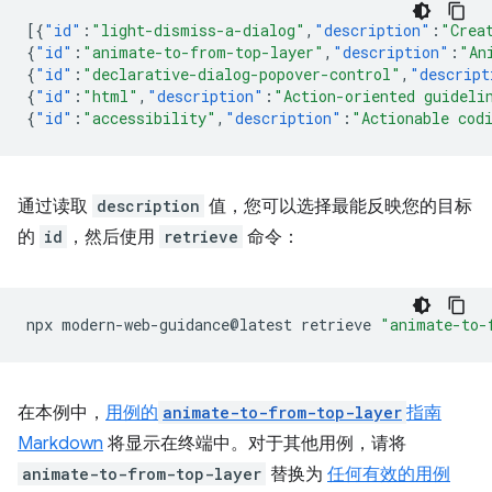
[{
"id"
:
"light-dismiss-a-dialog"
,
"description"
:
"Crea
{
"id"
:
"animate-to-from-top-layer"
,
"description"
:
"An
{
"id"
:
"declarative-dialog-popover-control"
,
"descript
{
"id"
:
"html"
,
"description"
:
"Action-oriented guideli
{
"id"
:
"accessibility"
,
"description"
:
"Actionable cod
通过读取
description
值，您可以选择最能反映您的目标
的
id
，然后使用
retrieve
命令：
npx
modern-web-guidance@latest
retrieve
"animate-to-
在本例中，
用例的
animate-to-from-top-layer
指南
Markdown
将显示在终端中。对于其他用例，请将
animate-to-from-top-layer
替换为
任何有效的用例