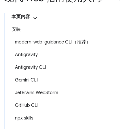
本页内容
安装
modern-web-guidance CLI（推荐）
Antigravity
Antigravity CLI
Gemini CLI
JetBrains WebStorm
GitHub CLI
npx skills