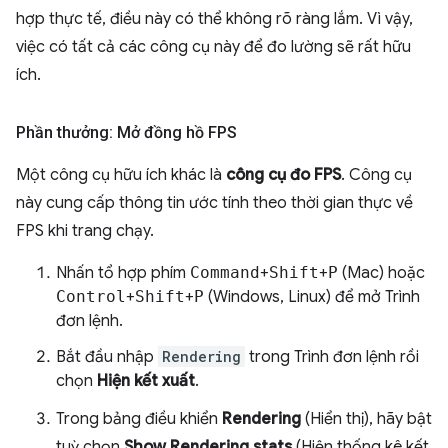
hợp thực tế, điều này có thể không rõ ràng lắm. Vì vậy,
việc có tất cả các công cụ này để đo lường sẽ rất hữu
ích.
Phần thưởng: Mở đồng hồ FPS
Một công cụ hữu ích khác là
công cụ đo FPS
. Công cụ
này cung cấp thông tin ước tính theo thời gian thực về
FPS khi trang chạy.
Nhấn tổ hợp phím
Command
+
Shift
+
P
(Mac) hoặc
Control
+
Shift
+
P
(Windows, Linux) để mở Trình
đơn lệnh.
Bắt đầu nhập
Rendering
trong Trình đơn lệnh rồi
chọn
Hiện kết xuất
.
Trong bảng điều khiển
Rendering
(Hiển thị), hãy bật
tuỳ chọn
Show Rendering stats
(Hiện thống kê kết