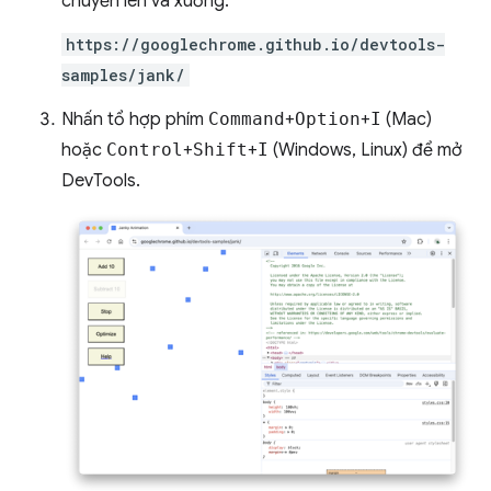
chuyển lên và xuống.
https://googlechrome.github.io/devtools-
samples/jank/
Nhấn tổ hợp phím
Command
+
Option
+
I
(Mac)
hoặc
Control
+
Shift
+
I
(Windows, Linux) để mở
DevTools.