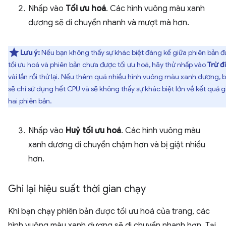
Nhấp vào
Tối ưu hoá
. Các hình vuông màu xanh
dương sẽ di chuyển nhanh và mượt mà hơn.
Lưu ý:
Nếu bạn không thấy sự khác biệt đáng kể giữa phiên bản 
tối ưu hoá và phiên bản chưa được tối ưu hoá, hãy thử nhấp vào
Trừ đ
vài lần rồi thử lại. Nếu thêm quá nhiều hình vuông màu xanh dương, 
sẽ chỉ sử dụng hết CPU và sẽ không thấy sự khác biệt lớn về kết quả g
hai phiên bản.
Nhấp vào
Huỷ tối ưu hoá
. Các hình vuông màu
xanh dương di chuyển chậm hơn và bị giật nhiều
hơn.
Ghi lại hiệu suất thời gian chạy
Khi bạn chạy phiên bản được tối ưu hoá của trang, các
hình vuông màu xanh dương sẽ di chuyển nhanh hơn. Tại