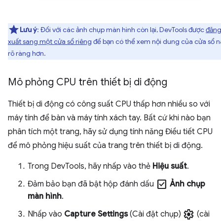
Lưu ý
: Đối với các ảnh chụp màn hình còn lại, DevTools được
đăn
xuất sang một cửa sổ riêng
để bạn có thể xem nội dung của cửa sổ n
rõ ràng hơn.
Mô phỏng CPU trên thiết bị di động
Thiết bị di động có công suất CPU thấp hơn nhiều so với
máy tính để bàn và máy tính xách tay. Bất cứ khi nào bạn
phân tích một trang, hãy sử dụng tính năng Điều tiết CPU
để mô phỏng hiệu suất của trang trên thiết bị di động.
Trong DevTools, hãy nhấp vào thẻ
Hiệu suất
.
check_box
Đảm bảo bạn đã bật hộp đánh dấu
Ảnh chụp
màn hình
.
settings
Nhấp vào
Capture Settings
(Cài đặt chụp)
(cài