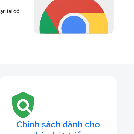
ạn tại đó
policy
Chính sách dành cho