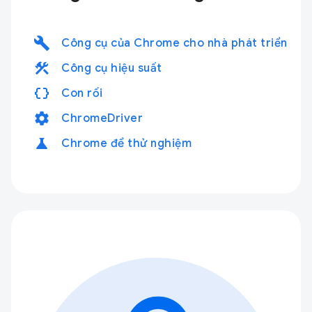
build
Công cụ của Chrome cho nhà phát triển
construction
Công cụ hiệu suất
data_object
Con rối
settings
ChromeDriver
science
Chrome để thử nghiệm