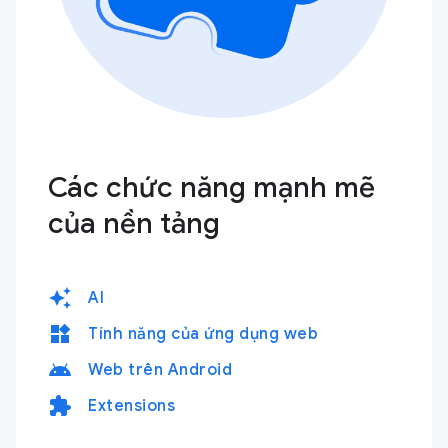
Các chức năng mạnh mẽ
của nền tảng
auto_awesome
AI
widgets
Tính năng của ứng dụng web
android
Web trên Android
extension
Extensions