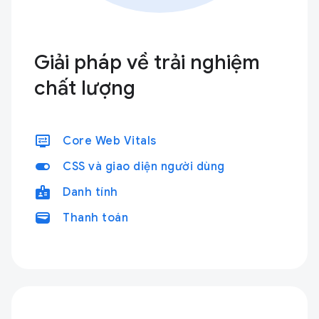
Giải pháp về trải nghiệm
chất lượng
display_settings
Core Web Vitals
toggle_on
CSS và giao diện người dùng
badge
Danh tính
wallet
Thanh toán