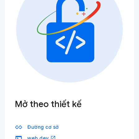
Mở theo thiết kế
Đường cơ sở
terminal
open_in_new
web.dev