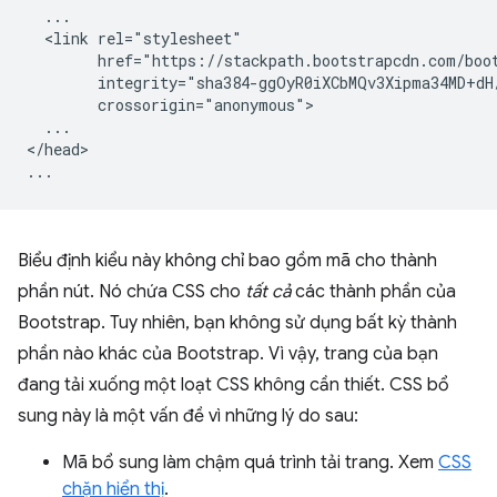
  ...

  <link rel="stylesheet"

        href="https://stackpath.bootstrapcdn.com/boot
        integrity="sha384-ggOyR0iXCbMQv3Xipma34MD+dH
        crossorigin="anonymous">

  ...

</head>

Biểu định kiểu này không chỉ bao gồm mã cho thành
phần nút. Nó chứa CSS cho
tất cả
các thành phần của
Bootstrap. Tuy nhiên, bạn không sử dụng bất kỳ thành
phần nào khác của Bootstrap. Vì vậy, trang của bạn
đang tải xuống một loạt CSS không cần thiết. CSS bổ
sung này là một vấn đề vì những lý do sau:
Mã bổ sung làm chậm quá trình tải trang. Xem
CSS
chặn hiển thị
.