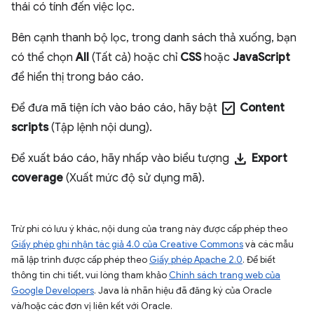
thái có tính đến việc lọc.
Bên cạnh thanh bộ lọc, trong danh sách thả xuống, bạn
có thể chọn
All
(Tất cả) hoặc chỉ
CSS
hoặc
JavaScript
để hiển thị trong báo cáo.
check_box
Để đưa mã tiện ích vào báo cáo, hãy bật
Content
scripts
(Tập lệnh nội dung).
download
Để xuất báo cáo, hãy nhấp vào biểu tượng
Export
coverage
(Xuất mức độ sử dụng mã).
Trừ phi có lưu ý khác, nội dung của trang này được cấp phép theo
Giấy phép ghi nhận tác giả 4.0 của Creative Commons
và các mẫu
mã lập trình được cấp phép theo
Giấy phép Apache 2.0
. Để biết
thông tin chi tiết, vui lòng tham khảo
Chính sách trang web của
Google Developers
. Java là nhãn hiệu đã đăng ký của Oracle
và/hoặc các đơn vị liên kết với Oracle.