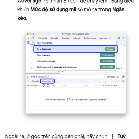
Coverage
, rồi nhấn
Enter
để chạy lệnh. Bảng điều
khiển
Mức độ sử dụng mã
sẽ mở ra trong
Ngăn
kéo
.
more_vert
Ngoài ra, ở góc trên cùng bên phải, hãy chọn
Tuỳ