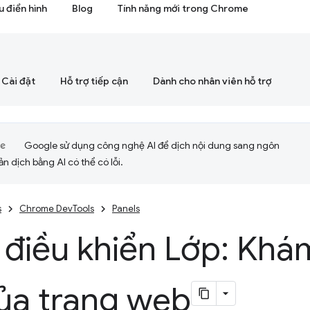
 điển hình
Blog
Tính năng mới trong Chrome
Cài đặt
Hỗ trợ tiếp cận
Dành cho nhân viên hỗ trợ
Google sử dụng công nghệ AI để dịch nội dung sang ngôn
ản dịch bằng AI có thể có lỗi.
s
Chrome DevTools
Panels
 điều khiển Lớp: Khá
của trang web