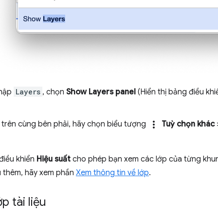
nhập
Layers
, chọn
Show Layers panel
(Hiển thị bảng điều khi
more_vert
c trên cùng bên phải, hãy chọn biểu tượng
Tuỳ chọn khác
điều khiển
Hiệu suất
cho phép bạn xem các lớp của từng khun
ểu thêm, hãy xem phần
Xem thông tin về lớp
.
p tài liệu