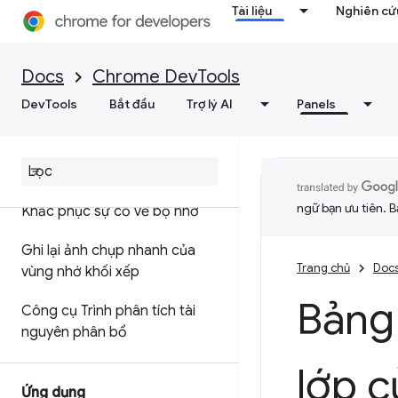
Tài liệu
Nghiên cứu
Tối ưu hoá tốc độ web
Docs
Chrome DevTools
Bộ nhớ
DevTools
Bắt đầu
Trợ lý AI
Panels
Tổng quan
Thuật ngữ bộ nhớ
ngữ bạn ưu tiên. B
Khắc phục sự cố về bộ nhớ
Ghi lại ảnh chụp nhanh của
Trang chủ
Doc
vùng nhớ khối xếp
Bảng
Công cụ Trình phân tích tài
nguyên phân bổ
lớp 
Ứng dụng