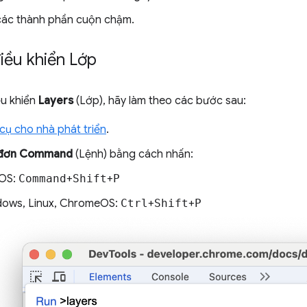
các thành phần cuộn chậm.
iều khiển Lớp
u khiển
Layers
(Lớp), hãy làm theo các bước sau:
ụ cho nhà phát triển
.
 đơn Command
(Lệnh) bằng cách nhấn:
OS:
Command
+
Shift
+
P
ows, Linux, ChromeOS:
Ctrl
+
Shift
+
P