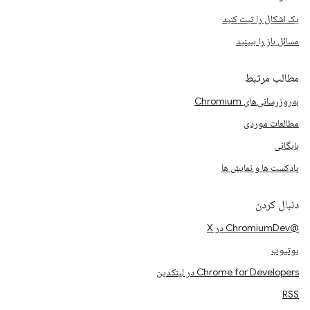
یک اشکال را ثبت کنید
مسائل باز را ببینید
مطالب مرتبط
به‌روزرسانی‌های Chromium
مطالعات موردی
بایگانی
پادکست ها و نمایش ها
دنبال کردن
@ChromiumDev در X
یوتیوب
Chrome for Developers در لینکدین
RSS