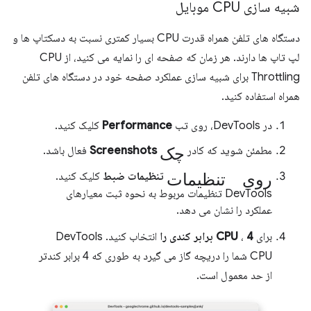
شبیه سازی CPU موبایل
دستگاه های تلفن همراه قدرت CPU بسیار کمتری نسبت به دسکتاپ ها و
لپ تاپ ها دارند. هر زمان که صفحه ای را نمایه می کنید، از CPU
Throttling برای شبیه سازی عملکرد صفحه خود در دستگاه های تلفن
همراه استفاده کنید.
در DevTools، روی تب
Performance
کلیک کنید.
چک
مطمئن شوید که کادر
Screenshots
فعال باشد.
روی تنظیمات
تنظیمات ضبط
کلیک کنید.
DevTools تنظیمات مربوط به نحوه ثبت معیارهای
عملکرد را نشان می دهد.
برای
4 برابر کندی را
،
CPU
انتخاب کنید. DevTools
CPU شما را دریچه گاز می گیرد به طوری که 4 برابر کندتر
از حد معمول است.