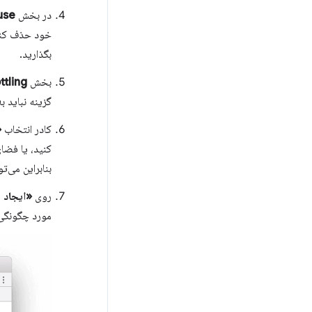
در بخش
use
خود حذف کنید،
بگذارید.
بخش
ttling
گزینه نباید ب
کادر انتخاب
«
کنید، یا فضای
بنابراین می‌ت
روی
«ایجاد 
مورد چگونگی 