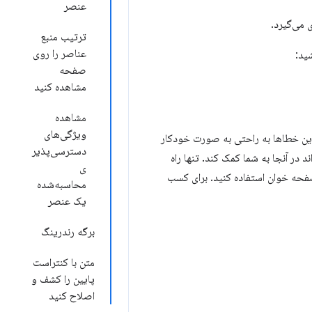
عنصر
ترتیب منبع
عناصر را روی
صفحه
مشاهده کنید
مشاهده
ویژگی‌های
 در رفع خطاهای مربوط به سوال شماره ۲ کمک کند، زیرا این خطاها به راحتی به صورت خودکار
دسترسی‌پذیر
ل شماره ۱ نیز به همان اندازه مهم است، اما متأسفانه DevTools نمی‌تواند در آنجا به شما کمک کند. تنها راه
ی
 صفحه کلید یا صفحه خوان استفاده کنید. برای کسب
محاسبه‌شده
یک عنصر
برگه رندرینگ
متن با کنتراست
پایین را کشف و
اصلاح کنید