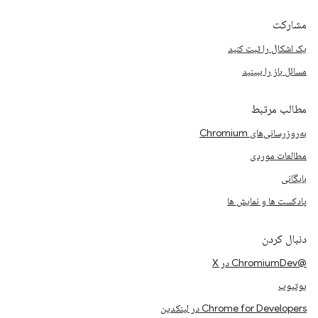
مشارکت
یک اشکال را ثبت کنید
مسائل باز را ببینید
مطالب مرتبط
به‌روزرسانی‌های Chromium
مطالعات موردی
بایگانی
پادکست ها و نمایش ها
دنبال کردن
@ChromiumDev در X
یوتیوب
Chrome for Developers در لینکدین