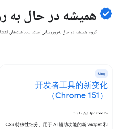
verified
همیشه در حال به ر
کروم همیشه در حال به‌روزرسانی است. یادداشت‌های انتشار برای Chrome Stable و بتا، به‌روزرسانی‌های WebGPU و موارد دیگ
Blog
开发者工具的新变化
（Chrome 151）
Updated ۲۸ ژوئیهٔ ۲۰۲۶
CSS 特殊性细分、用于 AI 辅助功能的新 widget 和