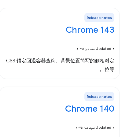
Release notes
Chrome 143
Updated ۲ دسامبر ۲۰۲۵
CSS 锚定回退容器查询、背景位置简写的侧相对定
位等。
Release notes
Chrome 140
Updated ۲ سپتامبر ۲۰۲۵