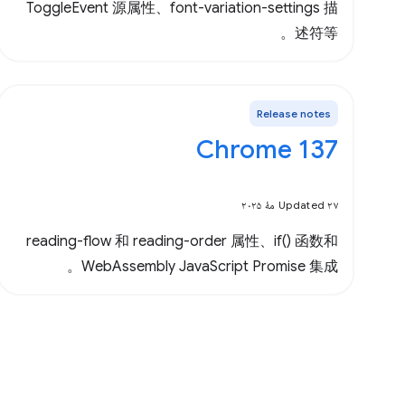
ToggleEvent 源属性、font-variation-settings 描
述符等。
Release notes
Chrome 137
Updated ۲۷ مهٔ ۲۰۲۵
reading-flow 和 reading-order 属性、if() 函数和
WebAssembly JavaScript Promise 集成。