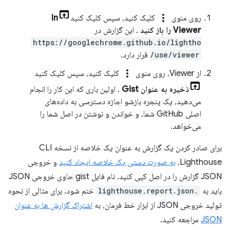
more_vert
روی منوی
کلیک کنید، سپس کلیک کنید
In
Viewer را باز کنید
. این گزارش در
https://googlechrome.github.io/lightho
use/viewer/
قرار دارد.
more_vert
از Viewer، روی منوی
کلیک کنید، سپس کلیک کنید
ذخیره به عنوان Gist
. اولین باری که این کار را انجام
می‌دهید، یک پنجره بازشو اجازه دسترسی به داده‌های
اصلی GitHub شما، و خواندن و نوشتن در اصل شما را
می‌خواهد.
برای صادر کردن یک گزارش به عنوان یک خلاصه از نسخه CLI
Lighthouse،
به صورت دستی یک خلاصه ایجاد کنید
و خروجی
JSON گزارش را در اصل کپی کنید. نام فایل gist حاوی خروجی JSON
باید به
.lighthouse.report.json
ختم شود. برای مثالی از نحوه
تولید خروجی JSON از ابزار خط فرمان، به
اشتراک گزارش ها به عنوان
JSON
مراجعه کنید.