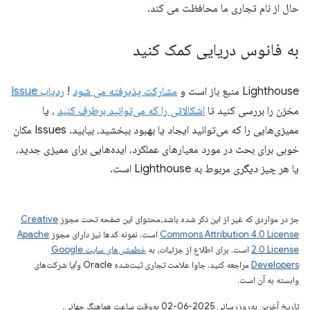
حال از نام تجاری ما محافظت می کند.
به فانوس دریایی کمک کنید
Lighthouse منبع باز است و
مشارکت پذیرفته می شود
!
ردیاب Issue
مخزن را بررسی کنید تا
اشکالاتی را که می‌توانید برطرف کنید
، یا
ممیزی‌هایی را که می‌توانید ایجاد یا بهبود ببخشید، بیابید. Issues مکان
خوبی برای بحث در مورد معیارهای عملکرد، ایده‌هایی برای ممیزی جدید،
یا هر چیز دیگری مربوط به Lighthouse است.
جز در مواردی که غیر از این ذکر شده باشد،‌محتوای این صفحه تحت مجوز
Creative
Commons Attribution 4.0 License
است. نمونه کدها نیز دارای مجوز
Apache
2.0 License
است. برای اطلاع از جزئیات، به
خطمشی‌های سایت Google
Developers‏
مراجعه کنید. جاوا علامت تجاری ثبت‌شده Oracle و/یا شرکت‌های
وابسته به آن است.
تاریخ آخرین به‌روزرسانی 2025-06-02 به‌وقت ساعت هماهنگ جهانی.